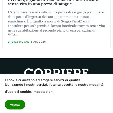
senza vita in una pozza di sangue
E’stato trovato senza vita in una pozza di sangue, a pochi passi
dalla porta d’ingresso del suo appartamento, rimasta
semichiusa. È un giallo la morte di Sergio Tia, 42 anni,
consulnte per un’agenzia di lavoro interinale trovato senza vita
nella sua abitazione al secondo piano di una palazzina di
Villa...
di
redazione web
-
6 Ago 2026
I cookie ci aiutano ad erogare servizi di qualità.
Quotidiano dell’Irpinia, a diffusione regionale. Reg. Trib. di Avellino n.7/12 del
Utilizzando i nostri servizi, l'utente accetta le nostre modalità
10/9/2012. Iscritto nel Registro Operatori di Comunicazione al n.7671
d'uso dei cookie.
impostazioni
.
Direttore responsabile Gianni Festa – Corriere srl – Via Annarumma 39/A 83100
Avellino – Cap.Soc. 20.000 € – REA 187346 – PI/CF. Reg. naz. stampa 10218/99
Accetta
Categorie
Approfondimenti
Contattaci
redazione@corriereirp