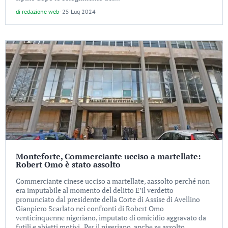
di
redazione web
-
25 Lug 2024
Monteforte, Commerciante ucciso a martellate:
Robert Omo è stato assolto
Commerciante cinese ucciso a martellate, aassolto perché non
era imputabile al momento del delitto E’il verdetto
pronunciato dal presidente della Corte di Assise di Avellino
Gianpiero Scarlato nei confronti di Robert Omo
venticinquenne nigeriano, imputato di omicidio aggravato da
futili e abietti motivi . Per il nigeriano, anche se assolto,...