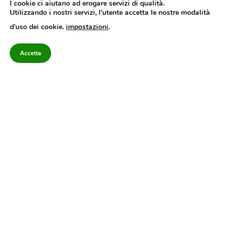
I cookie ci aiutano ad erogare servizi di qualità.
Utilizzando i nostri servizi, l'utente accetta le nostre modalità
Quotidiano dell’Irpinia, a diffusione regionale. Reg. Trib. di Avellino n.7/12 del
d'uso dei cookie.
impostazioni
.
10/9/2012. Iscritto nel Registro Operatori di Comunicazione al n.7671
Direttore responsabile Gianni Festa – Corriere srl – Via Annarumma 39/A 83100
Avellino – Cap.Soc. 20.000 € – REA 187346 – PI/CF. Reg. naz. stampa 10218/99
Accetta
Categorie
Approfondimenti
Contattaci
redazione@corriereirp
Campania
L’editoriale
0825 55 79 03
Politica
VivIrpinia
Economia
Enogastronomia
Cronaca
Salute e Benessere
Irpinia
Confidenziale
Cultura
Annuario 2026
Sport
Attualità