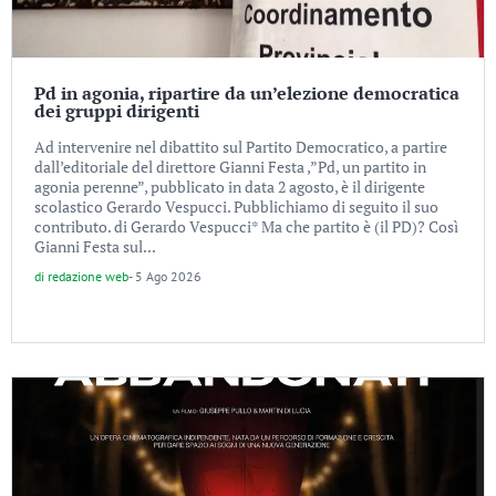
Pd in agonia, ripartire da un’elezione democratica
dei gruppi dirigenti
Ad intervenire nel dibattito sul Partito Democratico, a partire
dall’editoriale del direttore Gianni Festa ,”Pd, un partito in
agonia perenne”, pubblicato in data 2 agosto, è il dirigente
scolastico Gerardo Vespucci. Pubblichiamo di seguito il suo
contributo. di Gerardo Vespucci* Ma che partito è (il PD)? Così
Gianni Festa sul...
di
redazione web
-
5 Ago 2026