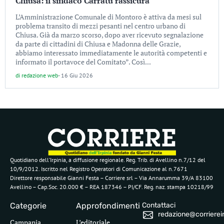
Chiusa: il sindaco Carratù rassicura
L’Amministrazione Comunale di Montoro è attiva da mesi sul
problema transito di mezzi pesanti nel centro urbano di
Chiusa. Già da marzo scorso, dopo aver ricevuto segnalazione
da parte di cittadini di Chiusa e Madonna delle Grazie,
abbiamo interessato immediatamente le autorità competenti e
informato il portavoce del Comitato”. Così...
di
redazione web
-
16 Giu 2026
Quotidiano dell’Irpinia, a diffusione regionale. Reg. Trib. di Avellino n.7/12 del
10/9/2012. Iscritto nel Registro Operatori di Comunicazione al n.7671
Direttore responsabile Gianni Festa – Corriere srl – Via Annarumma 39/A 83100
Avellino – Cap.Soc. 20.000 € – REA 187346 – PI/CF. Reg. naz. stampa 10218/99
Categorie
Approfondimenti
Contattaci
redazione@corriereirp
Campania
L’editoriale