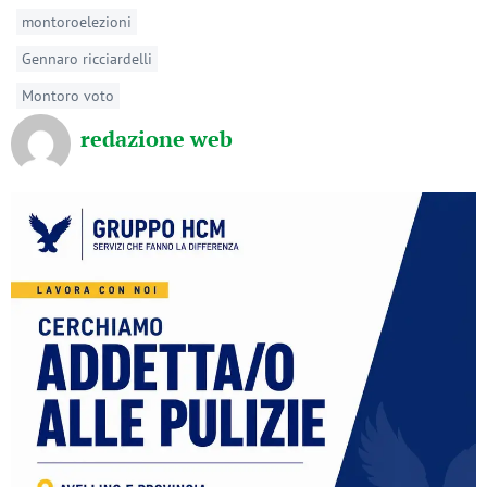
montoroelezioni
Gennaro ricciardelli
Montoro voto
redazione web