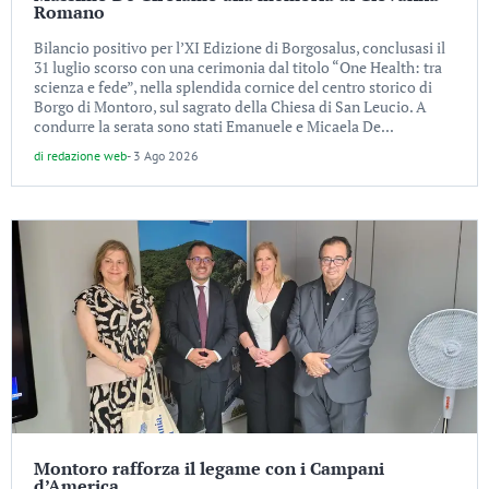
Romano
Bilancio positivo per l’XI Edizione di Borgosalus, conclusasi il
31 luglio scorso con una cerimonia dal titolo “One Health: tra
scienza e fede”, nella splendida cornice del centro storico di
Borgo di Montoro, sul sagrato della Chiesa di San Leucio. A
condurre la serata sono stati Emanuele e Micaela De...
di
redazione web
-
3 Ago 2026
Montoro rafforza il legame con i Campani
d’America