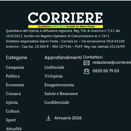
Quotidiano dell’Irpinia, a diffusione regionale. Reg. Trib. di Avellino n.7/12 del
10/9/2012. Iscritto nel Registro Operatori di Comunicazione al n.7671
Direttore responsabile Gianni Festa – Corriere srl – Via Annarumma 39/A 83100
Avellino – Cap.Soc. 20.000 € – REA 187346 – PI/CF. Reg. naz. stampa 10218/99
Categorie
Approfondimenti
Contattaci
redazione@corriereirp
Campania
L’editoriale
0825 55 79 03
Politica
VivIrpinia
Economia
Enogastronomia
Cronaca
Salute e Benessere
Irpinia
Confidenziale
Cultura
Annuario 2026
Sport
Attualità