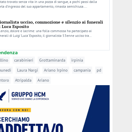
stato trovato senza vita in una pozza di sangue, a pochi passi dalla
rta d’ingresso del suo appartamento, rimasta semichiusa….
iornalista ucciso, commozione e silenzio ai funerali
i Luca Esposito
lenzio, dolore e lacrime: una folla commossa ha partecipato ai
nerali di Luigi ‘Luca’ Esposito, il giornalista 53enne ucciso tra…
tendenza
llino
carabinieri
Grottaminarda
irpinia
munedi
Laura Nargi
Ariano Irpino
campania
pd
ntoro
Atripalda
Ariano