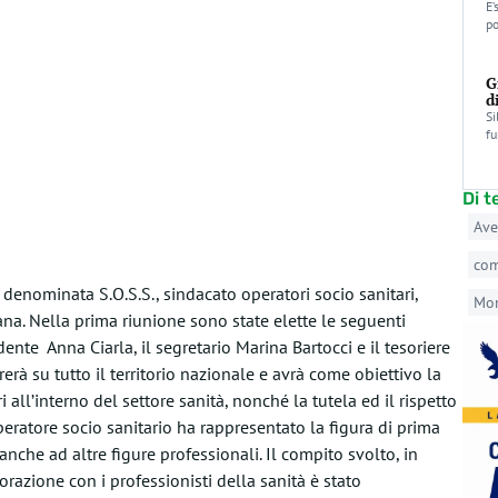
E’
po
G
d
Si
fu
Di 
Ave
co
enominata S.O.S.S., sindacato operatori socio sanitari,
Mo
ana. Nella prima riunione sono state elette le seguenti
dente Anna Ciarla, il segretario Marina Bartocci e il tesoriere
erà su tutto il territorio nazionale e avrà come obiettivo la
 all’interno del settore sanità, nonché la tutela ed il rispetto
peratore socio sanitario ha rappresentato la figura di prima
 anche ad altre figure professionali. Il compito svolto, in
azione con i professionisti della sanità è stato