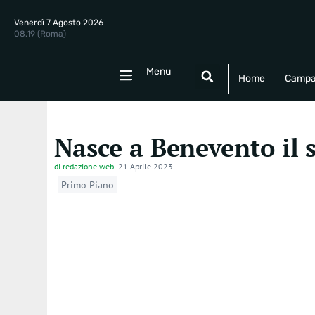
Venerdì 7 Agosto 2026
08.19 (Roma)
Menu
Menu
Home
Campania
Politica
E
Home
Campa
Nasce a Benevento il 
di
redazione web
-
21 Aprile 2023
Primo Piano