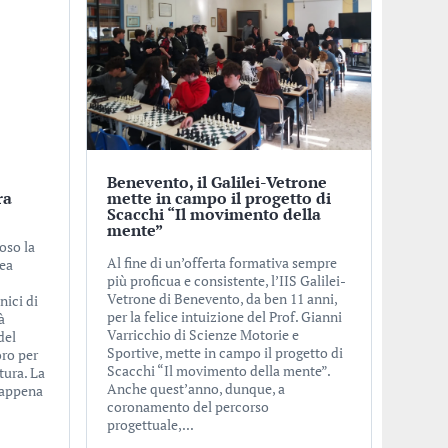
Benevento, il Galilei-Vetrone
ra
mette in campo il progetto di
Scacchi “Il movimento della
mente”
oso la
Al fine di un’offerta formativa sempre
nea
più proficua e consistente, l’IIS Galilei-
Vetrone di Benevento, da ben 11 anni,
nici di
per la felice intuizione del Prof. Gianni
à
Varricchio di Scienze Motorie e
del
Sportive, mette in campo il progetto di
oro per
Scacchi “Il movimento della mente”.
ttura. La
Anche quest’anno, dunque, a
n appena
coronamento del percorso
progettuale,...