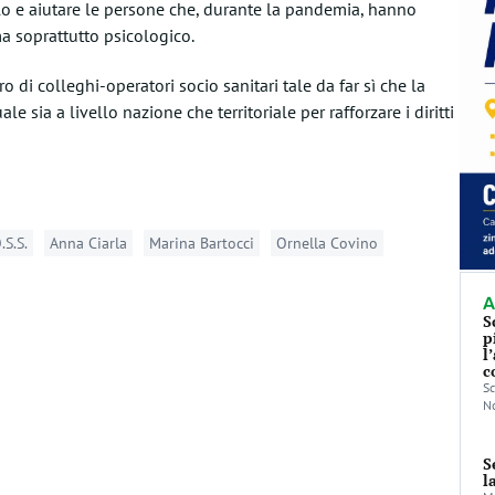
llo e aiutare le persone che, durante la pandemia, hanno
ma soprattutto psicologico.
di colleghi-operatori socio sanitari tale da far sì che la
e sia a livello nazione che territoriale per rafforzare i diritti
.S.S.
Anna Ciarla
Marina Bartocci
Ornella Covino
A
S
p
l
c
Sc
No
S
l