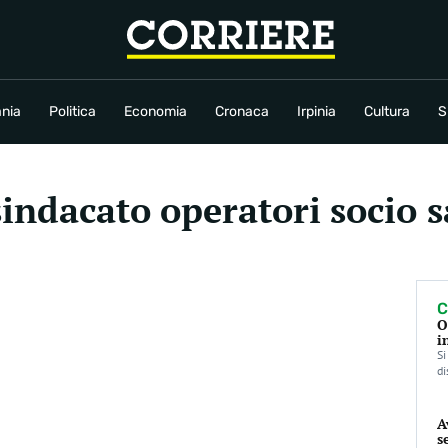
conomia
Cronaca
Irpinia
Cultura
Sport
Rubriche
nia
Politica
Economia
Cronaca
Irpinia
Cultura
S
sindacato operatori socio s
C
O
i
Si
di
A
s