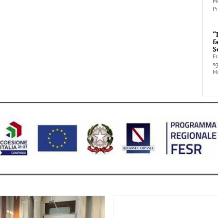
Mo
Pr
“
f
S
Fr
sg
Mo