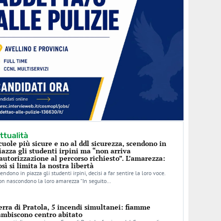
ttualità
cuole più sicure e no al ddl sicurezza, scendono in
iazza gli studenti irpini ma “non arriva
’autorizzazione al percorso richiesto”. L’amarezza:
osì si limita la nostra libertà
endono in piazza gli studenti irpini, decisi a far sentire la loro voce.
n nascondono la loro amarezza “In seguito…
erra di Pratola, 5 incendi simultanei: fiamme
ambiscono centro abitato