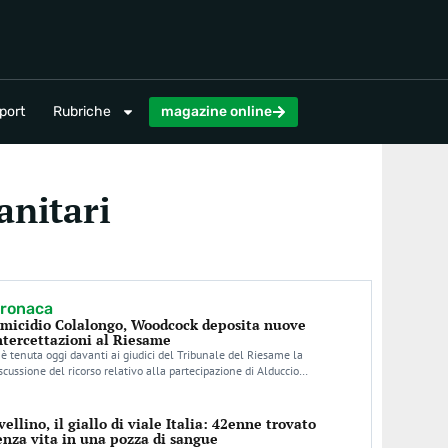
magazine online
port
Rubriche
magazine online
anitari
ronaca
micidio Colalongo, Woodcock deposita nuove
ntercettazioni al Riesame
 è tenuta oggi davanti ai giudici del Tribunale del Riesame la
scussione del ricorso relativo alla partecipazione di Alduccio…
vellino, il giallo di viale Italia: 42enne trovato
enza vita in una pozza di sangue