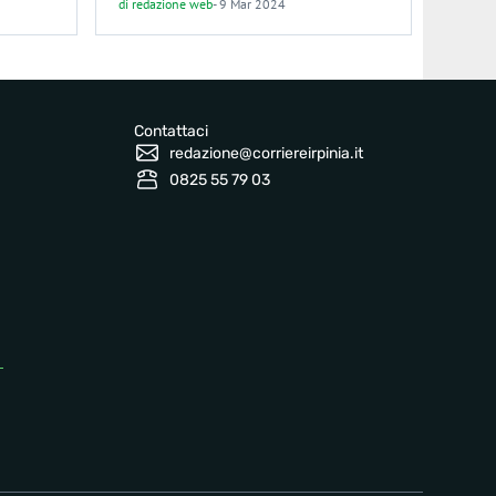
di
redazione web
-
9 Mar 2024
Contattaci
redazione@corriereirpinia.it
0825 55 79 03