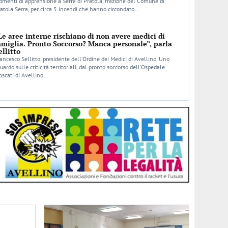
menti di apprensione a Serra di Pratola, frazione del Comune di
atola Serra, per circa 5 incendi che hanno circondato…
Le aree interne rischiano di non avere medici di
amiglia. Pronto Soccorso? Manca personale”, parla
ellitto
ancesco Sellitto, presidente dell’Ordine dei Medici di Avellino. Uno
uardo sulle criticità territoriali, dal pronto soccorso dell’Ospedale
scati di Avellino…