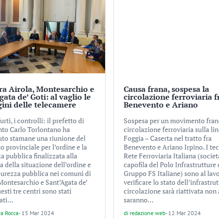
tra Airola, Montesarchio e
Causa frana, sospesa la
gata de’ Goti: al vaglio le
circolazione ferroviaria f
ini delle telecamere
Benevento e Ariano
rti, i controlli: il prefetto di
Sospesa per un movimento fran
to Carlo Torlontano ha
circolazione ferroviaria sulla li
uto stamane una riunione del
Foggia – Caserta nel tratto fra
 provinciale per l’ordine e la
Benevento e Ariano Irpino. I tec
a pubblica finalizzata alla
Rete Ferroviaria Italiana (societ
 della situazione dell’ordine e
capofila del Polo Infrastrutture 
icurezza pubblica nei comuni di
Gruppo FS Italiane) sono al lav
 Montesarchio e Sant’Agata de’
verificare lo stato dell’infrastru
esti tre centri sono stati
circolazione sarà riattivata no
ati...
saranno...
ca Rocca
-
15 Mar 2024
di
redazione web
-
12 Mar 2024