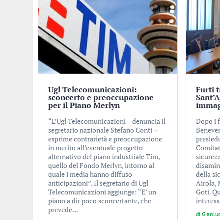
Ugl Telecomunicazioni:
Furti 
sconcerto e preoccupazione
Sant’A
per il Piano Merlyn
immag
“L’Ugl Telecomunicazioni – denuncia il
Dopo i fu
segretario nazionale Stefano Conti –
Beneven
esprime contrarietà e preoccupazione
presied
in merito all’eventuale progetto
Comitato
alternativo del piano industriale Tim,
sicurezz
quello del Fondo Merlyn, intorno al
disamina
quale i media hanno diffuso
della s
anticipazioni”. Il segretario di Ugl
Airola,
Telecomunicazioni aggiunge: “E’ un
Goti. Qu
piano a dir poco sconcertante, che
interess
prevede...
di
Gianlu