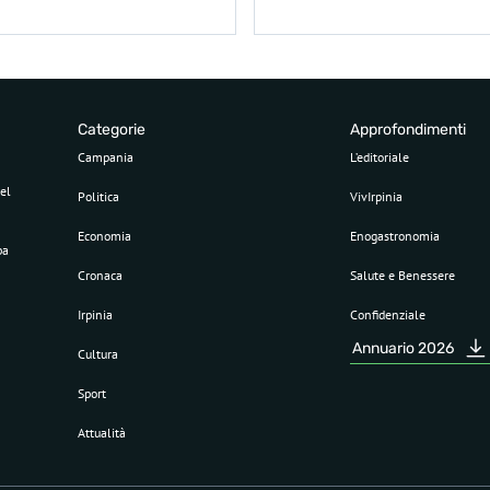
Categorie
Approfondimenti
Campania
L’editoriale
el
Politica
VivIrpinia
Economia
Enogastronomia
pa
Cronaca
Salute e Benessere
Irpinia
Confidenziale
Annuario 2026
Cultura
Sport
Attualità