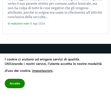
verbo è suo parente stretto per comune radice lessicale, ma
non ha colpa di tutte le cose negative che gli vengono
attribuite, perché in origine era usato in riferimento all’attività
conclusiva della raccolta...
di
redazione web
-
8 Ago 2026
I cookie ci aiutano ad erogare servizi di qualità.
Utilizzando i nostri servizi, l'utente accetta le nostre modalità
Quotidiano dell’Irpinia, a diffusione regionale. Reg. Trib. di Avellino n.7/12 del
d'uso dei cookie.
impostazioni
.
10/9/2012. Iscritto nel Registro Operatori di Comunicazione al n.7671
Direttore responsabile Gianni Festa – Corriere srl – Via Annarumma 39/A 83100
Avellino – Cap.Soc. 20.000 € – REA 187346 – PI/CF. Reg. naz. stampa 10218/99
Accetta
Categorie
Approfondimenti
Contattaci
redazione@corriereirp
Campania
L’editoriale
0825 55 79 03
Politica
VivIrpinia