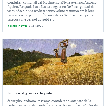
consiglieri comunali del Movimento 5Stelle Avellino. Antonio
Aquino, Pasquale Luca Nacca e Agostino De Rosa, guidati dal
vicesindaco Anna D’Aliasi hanno voluto testimoniare la loro
presenza nelle periferie: “Siamo stati a San Tommaso per fare
una cosa che per noi dovrebbe...
di
redazione web
-
8 Ago 2026
La crisi, il grano e la pula
di Virgilio Iandiorio Possiamo considerarlo antenato della
tanto, oggi, aborrita parola “crisi” il verbo greco “krino”. Questo