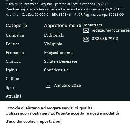
10/9/2012. Iscritto nel Registro Operatori di Comunicazione al n.7671
Direttore responsabile Gianni Festa – Corriere srl – Via Annarumma 39/A 83100
Avellino – Cap.Soc. 20.000 € – REA 187346 – PI/CF. Reg. naz. stampa 10218/99
Categorie
Approfondimenti
Contattaci
redazione@corriereirp
Campania
L’editoriale
0825 55 79 03
Politica
VivIrpinia
Economia
Enogastronomia
Cronaca
Salute e Benessere
Irpinia
Confidenziale
Cultura
Annuario 2026
Sport
Attualità
I cookie ci aiutano ad erogare servizi di qualità.
Utilizzando i nostri servizi, l'utente accetta le nostre modalità
Segui il Corriere dell'Irpinia
d'uso dei cookie.
impostazioni
.
Inf
leg