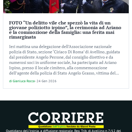
FOTO “Un delitto vile che spezzò la vita di un
giovane poliziotto irpino”, la cerimonia ad Ariano
e la commozione della famiglia: una ferita mai
rimarginata
Ieri mattina una delegazione dell’Associazione nazionale
polizia di Stato, sezione ‘Ciriaco Di Roma’ di Avellino, guidata
dal presidente Angelo Perrone, dal consiglio direttivo e da
numerosi soci in uniforme sociale, ha partecipato ad Ariano
Irpino, presso il locale cimitero, alla commemorazione
dell’agente della polizia di Stato Angelo Grasso, vittima del...
di
Gianluca Rocca
-
24 Gen 2026
Quotidiano dell’Irpinia, a diffusione regionale. Reg. Trib. di Avellino n.7/12 del