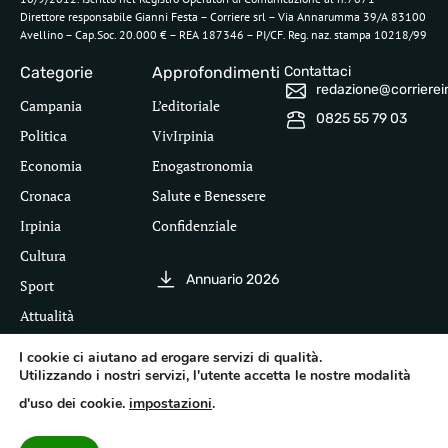
Direttore responsabile Gianni Festa – Corriere srl – Via Annarumma 39/A 83100
Avellino – Cap.Soc. 20.000 € – REA 187346 – PI/CF. Reg. naz. stampa 10218/99
Categorie
Approfondimenti
Contattaci
redazione@corriereirp
Campania
L’editoriale
0825 55 79 03
Politica
VivIrpinia
Economia
Enogastronomia
Cronaca
Salute e Benessere
Irpinia
Confidenziale
Cultura
Annuario 2026
Sport
Attualità
I cookie ci aiutano ad erogare servizi di qualità.
Utilizzando i nostri servizi, l'utente accetta le nostre modalità
Segui il Corriere dell'Irpinia
d'uso dei cookie.
impostazioni
.
Inf
leg
©
Pri
Te
Acc