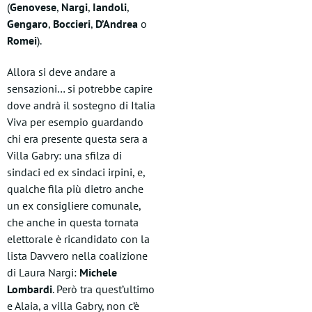
(
Genovese
,
Nargi
,
Iandoli
,
Gengaro
,
Boccieri
,
D’Andrea
o
Romei
).
Allora si deve andare a
sensazioni… si potrebbe capire
dove andrà il sostegno di Italia
Viva per esempio guardando
chi era presente questa sera a
Villa Gabry: una sfilza di
sindaci ed ex sindaci irpini, e,
qualche fila più dietro anche
un ex consigliere comunale,
che anche in questa tornata
elettorale è ricandidato con la
lista Davvero nella coalizione
di Laura Nargi:
Michele
Lombardi
. Però tra quest’ultimo
e Alaia, a villa Gabry, non c’è