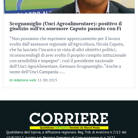
Scognamiglio (Unci Agroalimentare): positivo il
giudizio sull’ex assessore Caputo passato con Fi
“Non possiamo che esprimere apprezzamento per il lavoro
svolto dall’assessore regionale all’Agricoltura, Nicola Caputo,
che ha lasciato l’incarico in vista di altri obiettivi politici,
riconoscendogli di aver svolto il proprio compito istituzionale
con sensibilità e impegno”: così il presidente nazionale
dell’Unci AgroAlimentare, Gennaro Scognamiglio. “Anche a
nome dell’Unci Campania –...
di
redazione web
-
11 Ott 2025
Quotidiano dell’Irpinia, a diffusione regionale. Reg. Trib. di Avellino n.7/12 del
10/9/2012. Iscritto nel Registro Operatori di Comunicazione al n.7671