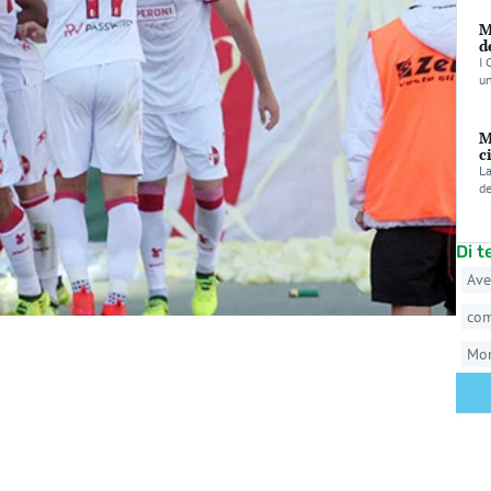
M
d
I 
un
M
c
La
de
Di 
Ave
co
Mo