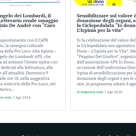
ngelo dei Lombardi, il
Sensibilizzare sul valore 
Letterario rende omaggio
donazione degli organi, a
izio De Andrè con “Caro
la Ciclopedalata “Io dono
”
L’Irpinia per la vita”
ppuntamento con il Caffè
Si fa celebrazione del valore del
io, la rassegna culturale
la Ciclopedalata non agonistica
a dalla Pro Loco Alta Irpinia –
Dono – L’Irpinia per la Vita”, M
gelo dei Lombardi APS, che
“Peppino Del Giudice”, organiz
a ad animare l’estate irpina con
dall’associazione APS Io Dono, 
 dedicati alla letteratura, alla
occasione dell’undicesima Gior
 all’attualità. Domenica 9
Irpina di sensibilizzazione per l
alle ore 18, nella suggestiva
donazione degli organi e per le 
ta-emiciclo della Pro Loco, nel
rare, in programma sabato 8 agos
torico...
di
redazione web
-
7 Ago 2026
one web
-
7 Ago 2026