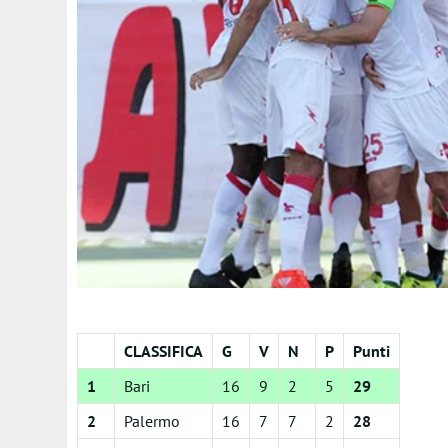
CLASSIFICA
G
V
N
P
Punti
1
Bari
16
9
2
5
29
2
Palermo
16
7
7
2
28