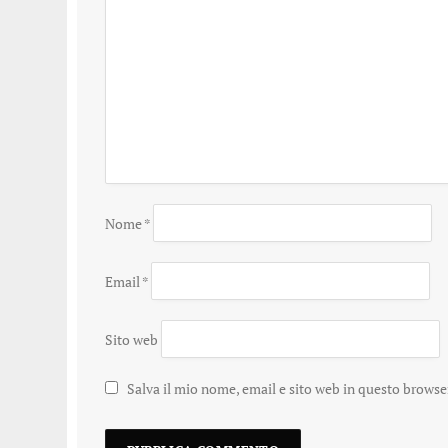
Nome
*
Email
*
Sito web
Salva il mio nome, email e sito web in questo brows