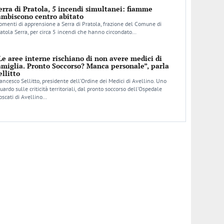
erra di Pratola, 5 incendi simultanei: fiamme
ambiscono centro abitato
menti di apprensione a Serra di Pratola, frazione del Comune di
atola Serra, per circa 5 incendi che hanno circondato…
Le aree interne rischiano di non avere medici di
amiglia. Pronto Soccorso? Manca personale”, parla
ellitto
ancesco Sellitto, presidente dell’Ordine dei Medici di Avellino. Uno
uardo sulle criticità territoriali, dal pronto soccorso dell’Ospedale
scati di Avellino…