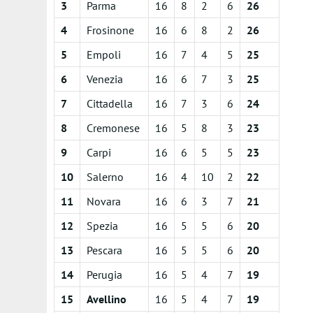
3
Parma
16
8
2
6
26
4
Frosinone
16
6
8
2
26
5
Empoli
16
7
4
5
25
6
Venezia
16
6
7
3
25
7
Cittadella
16
7
3
6
24
8
Cremonese
16
5
8
3
23
9
Carpi
16
6
5
5
23
10
Salerno
16
4
10
2
22
11
Novara
16
6
3
7
21
12
Spezia
16
5
5
6
20
13
Pescara
16
5
5
6
20
14
Perugia
16
5
4
7
19
15
Avellino
16
5
4
7
19