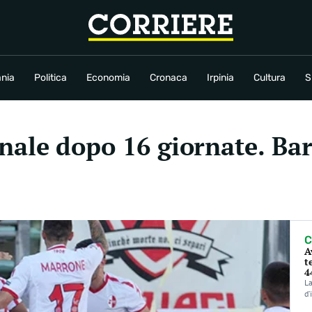
conomia
Cronaca
Irpinia
Cultura
Sport
Rubriche
nia
Politica
Economia
Cronaca
Irpinia
Cultura
S
finale dopo 16 giornate. Bar
C
A
t
4
La
d’