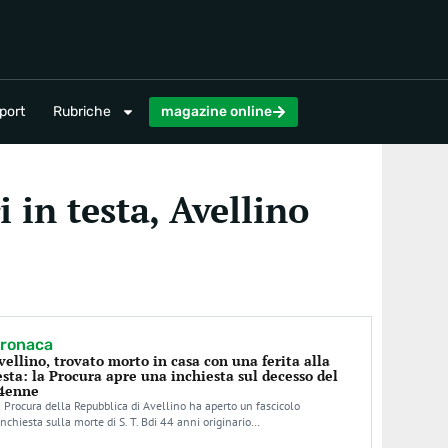
magazine online
port
Rubriche
magazine online
i in testa, Avellino
ronaca
vellino, trovato morto in casa con una ferita alla
esta: la Procura apre una inchiesta sul decesso del
4enne
 Procura della Repubblica di Avellino ha aperto un fascicolo
inchiesta sulla morte di S. T. Bdi 44 anni originario…