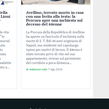
della
Avellino, trovato morto in casa
 Lioni
con una ferita alla testa: la
-
Procura apre una inchiesta sul
decesso del 44enne
la vita
La Procura della Repubblica di Avellino
 “Io
ha aperto un fascicolo d’inchiesta sulla
emorial
morte di S. T. Bdi 44 anni originario di
zata
Napoli, ma residente nel capoluogo
in
irpino per motivi di lavoro. Il 44enns è
nata
stato trovato privo di vita nel suo
a
appartamento, riverso sul pavimento
malattie
del corridoio a poca distanza...
to a...
di
redazione web
-
7 Ago 2026