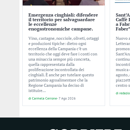
Emergenza cinghiali: difendere
Sant’A
il territorio per salvaguardare
Caffè 
le eccellenze
a Fabr
enogastronomiche campane.
Faber
Vino, castagne, nocciole, oliveti, ortaggi
Nuovo a
e produzioni tipiche: dietro ogni
Letterar
eccellenza della Campania c’è un
promoss
territorio che oggi deve fare i conti con
Sant’An
una minaccia sempre più concreta,
continu
quella rappresentata dalla
incontri
proliferazione incontrollata dei
musica e
cinghiali. È anche per tutelare questo
agosto, 
patrimonio agroalimentare che la
piazzet
Regione Campania ha deciso di
centro s
istituire...
di
redazi
di
Carmela Cerrone
-
7 Ago 2026