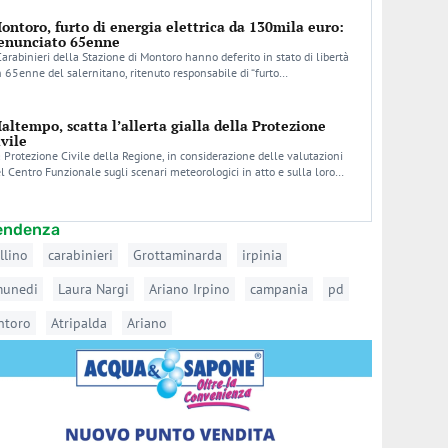
ontoro, furto di energia elettrica da 130mila euro:
enunciato 65enne
Carabinieri della Stazione di Montoro hanno deferito in stato di libertà
 65enne del salernitano, ritenuto responsabile di “furto…
altempo, scatta l’allerta gialla della Protezione
ivile
 Protezione Civile della Regione, in considerazione delle valutazioni
l Centro Funzionale sugli scenari meteorologici in atto e sulla loro…
tendenza
llino
carabinieri
Grottaminarda
irpinia
munedi
Laura Nargi
Ariano Irpino
campania
pd
ntoro
Atripalda
Ariano