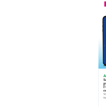
A
S
p
l
c
Sc
No