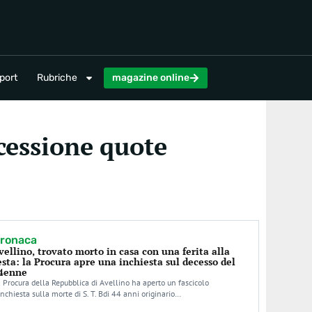
magazine online
port
Rubriche
magazine online
 cessione quote
ronaca
vellino, trovato morto in casa con una ferita alla
esta: la Procura apre una inchiesta sul decesso del
4enne
 Procura della Repubblica di Avellino ha aperto un fascicolo
inchiesta sulla morte di S. T. Bdi 44 anni originario…