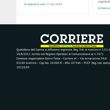
registra
di
redazione web
-
13 Giu 2026
di
Gianlu
Quotidiano dell’Irpinia, a diffusione regionale. Reg. Trib. di Avellino n.7/12 d
10/9/2012. Iscritto nel Registro Operatori di Comunicazione al n.7671
Direttore responsabile Gianni Festa – Corriere srl – Via Annarumma 39/A
83100 Avellino – Cap.Soc. 20.000 € – REA 187346 – PI/CF. Reg. naz. stam
10218/99