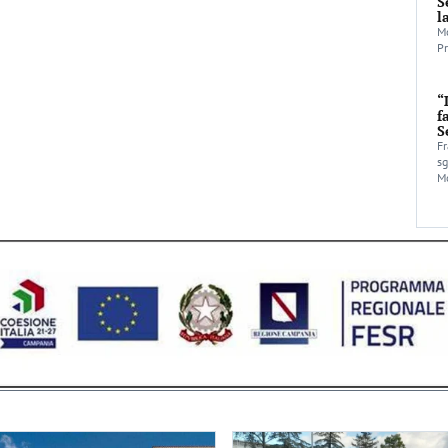
S
l
Mo
Pr
“
f
S
Fr
sg
Mo