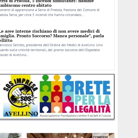
erra di Pratola, 5 incendi simultanei: fiamme
ambiscono centro abitato
menti di apprensione a Serra di Pratola, frazione del Comune di
atola Serra, per circa 5 incendi che hanno circondato…
Le aree interne rischiano di non avere medici di
amiglia. Pronto Soccorso? Manca personale”, parla
ellitto
ancesco Sellitto, presidente dell’Ordine dei Medici di Avellino. Uno
uardo sulle criticità territoriali, dal pronto soccorso dell’Ospedale
scati di Avellino…