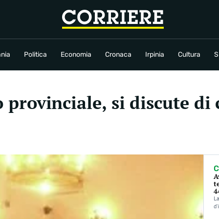
conomia
Cronaca
Irpinia
Cultura
Sport
Rubriche
nia
Politica
Economia
Cronaca
Irpinia
Cultura
S
o provinciale, si discute di
C
A
t
4
La
d’