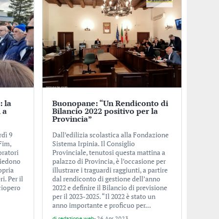
: la
Buonopane: “Un Rendiconto di
 a
Bilancio 2022 positivo per la
Provincia”
rdì 9
Dall’edilizia scolastica alla Fondazione
Fim,
Sistema Irpinia. Il Consiglio
oratori
Provinciale, tenutosi questa mattina a
hiedono
palazzo di Provincia, è l’occasione per
ropria
illustrare i traguardi raggiunti, a partire
i. Per il
dal rendiconto di gestione dell’anno
ciopero
2022 e definire il Bilancio di previsione
per il 2023-2025. “Il 2022 è stato un
anno importante e proficuo per...
di
redazione web
-
26 Apr 2023