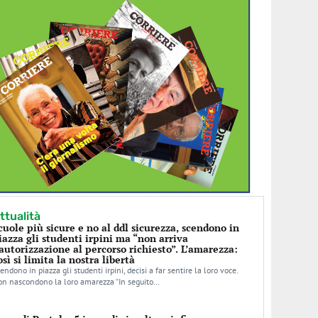
ttualità
cuole più sicure e no al ddl sicurezza, scendono in
iazza gli studenti irpini ma “non arriva
’autorizzazione al percorso richiesto”. L’amarezza:
osì si limita la nostra libertà
endono in piazza gli studenti irpini, decisi a far sentire la loro voce.
n nascondono la loro amarezza “In seguito…