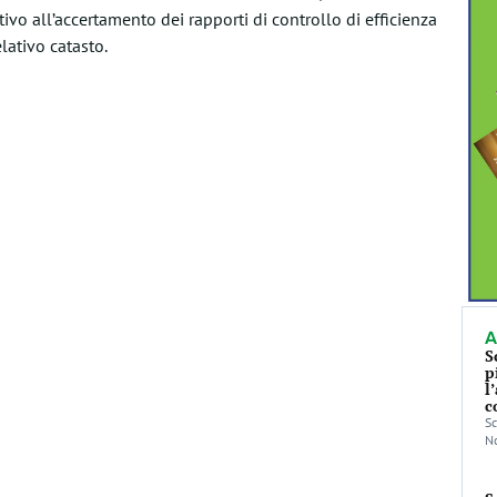
o all’accertamento dei rapporti di controllo di efficienza
lativo catasto.
A
S
p
l
c
Sc
No