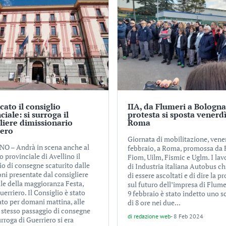
ato il consiglio
IIA, da Flumeri a Bologna
ciale: si surroga il
protesta si sposta venerdì
liere dimissionario
Roma
iero
Giornata di mobilitazione, vene
O – Andrà in scena anche al
febbraio, a Roma, promossa da 
o provinciale di Avellino il
Fiom, Uilm, Fismic e Uglm. I lav
io di consegne scaturito dalle
di Industria italiana Autobus c
ni presentate dal consigliere
di essere ascoltati e di dire la p
e della maggioranza Festa,
sul futuro dell’impresa di Flumer
erriero. Il Consiglio è stato
9 febbraio è stato indetto uno s
to per domani mattina, alle
di 8 ore nei due...
o stesso passaggio di consegne
di
redazione web
-
8 Feb 2024
urroga di Guerriero si era