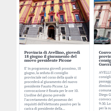
Provincia di Avellino, giovedì
Convoc
18 giugno il giuramento del
provin
nuovo presidente Picone
consig
Guerr
E’ in programma giovedì prossimo, 18
AVELLIN
giugno, la seduta di consiglio
consigli
provinciale nel corso della quale si
passagg
procederà al giuramento del nuovo
dimissio
presidente Fausto Picone. La
comunal
convocazione è fissata per le ore 10.
Diego Gu
L’ordine del giorno prevede
convoca
l’accertamento del possesso dei
9:30. L
requisiti dell’elettorato passivo per la
per la s
carica di presidente della...