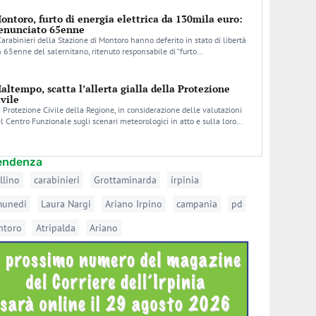
ontoro, furto di energia elettrica da 130mila euro:
enunciato 65enne
Carabinieri della Stazione di Montoro hanno deferito in stato di libertà
 65enne del salernitano, ritenuto responsabile di “furto…
altempo, scatta l’allerta gialla della Protezione
ivile
 Protezione Civile della Regione, in considerazione delle valutazioni
l Centro Funzionale sugli scenari meteorologici in atto e sulla loro…
tendenza
llino
carabinieri
Grottaminarda
irpinia
munedi
Laura Nargi
Ariano Irpino
campania
pd
ntoro
Atripalda
Ariano