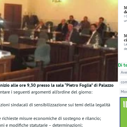
M
d
I 
un
M
c
La
de
Di 
Ave
co
zio alle ore 9,30 presso la sala “Pietro Foglia” di Palazzo
ntare i seguenti argomenti all’ordine del giorno:
Mo
oni sindacali di sensibilizzazione sui temi della legalità
e richieste misure economiche di sostegno e rilancio;
ni e modifiche statutarie – determinazioni;