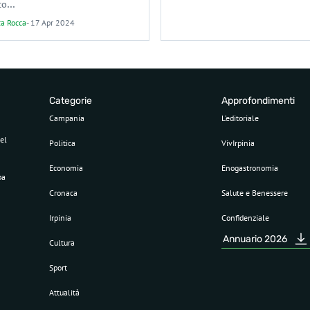
to...
ca Rocca
-
17 Apr 2024
Categorie
Approfondimenti
Campania
L’editoriale
el
Politica
VivIrpinia
Economia
Enogastronomia
pa
Cronaca
Salute e Benessere
Irpinia
Confidenziale
Annuario 2026
Cultura
Sport
Attualità