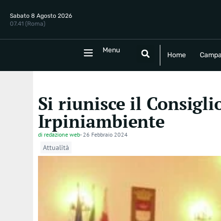
Sabato 8 Agosto 2026
07.41 (Roma)
Menu
Menu
Home
Campania
Politica
E
Home
Campa
Si riunisce il Consigli
Irpiniambiente
di
redazione web
-
26 Febbraio 2024
Attualità