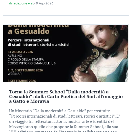
di
redazione web
-
9 Ago 2026
Torna la Summer School “Dalla modernità a
Gesualdo”: dalla Carta Poetica del Sud all’omaggio
a Gatto e Moravia
Un itinerario “Dalla modernità a Gesualdo” per costruire
“Percorsi internazionali di studi letterari, storici e artistici”. E’
un viaggio tra letteratura, storia, musica, arte e identità del
Mezzogiorno quello che propone la Summer School, alla sua
VIII edizione, promossa da Sinestesie in collaborazione con