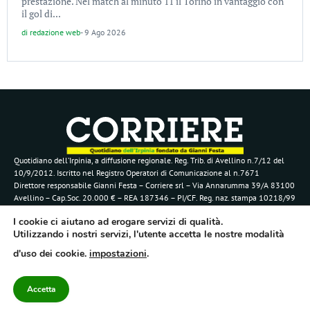
prestazione. Nel match al minuto 11 il Torino in vantaggio con
il gol di...
di
redazione web
-
9 Ago 2026
Quotidiano dell’Irpinia, a diffusione regionale. Reg. Trib. di Avellino n.7/12 del
10/9/2012. Iscritto nel Registro Operatori di Comunicazione al n.7671
Direttore responsabile Gianni Festa – Corriere srl – Via Annarumma 39/A 83100
Avellino – Cap.Soc. 20.000 € – REA 187346 – PI/CF. Reg. naz. stampa 10218/99
I cookie ci aiutano ad erogare servizi di qualità.
Categorie
Approfondimenti
Contattaci
Utilizzando i nostri servizi, l'utente accetta le nostre modalità
redazione@corriereirp
Campania
L’editoriale
d'uso dei cookie.
impostazioni
.
0825 55 79 03
Politica
VivIrpinia
Economia
Enogastronomia
Accetta
Cronaca
Salute e Benessere