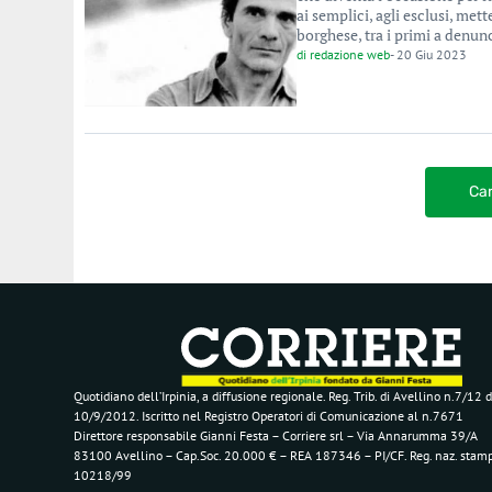
ai semplici, agli esclusi, met
borghese, tra i primi a denunci
di
redazione web
-
20 Giu 2023
Car
Quotidiano dell’Irpinia, a diffusione regionale. Reg. Trib. di Avellino n.7/12 d
10/9/2012. Iscritto nel Registro Operatori di Comunicazione al n.7671
Direttore responsabile Gianni Festa – Corriere srl – Via Annarumma 39/A
83100 Avellino – Cap.Soc. 20.000 € – REA 187346 – PI/CF. Reg. naz. stam
10218/99