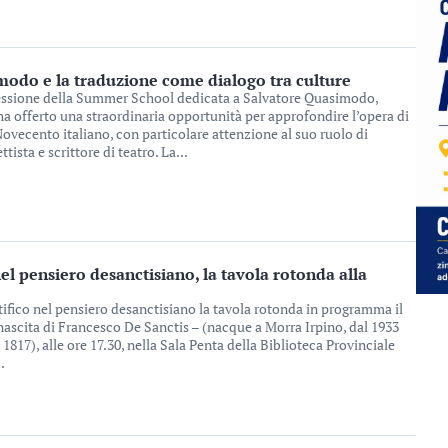
odo e la traduzione come dialogo tra culture
essione della Summer School dedicata a Salvatore Quasimodo,
 ha offerto una straordinaria opportunità per approfondire l’opera di
Novecento italiano, con particolare attenzione al suo ruolo di
tista e scrittore di teatro. La...
nel pensiero desanctisiano, la tavola rotonda alla
tifico nel pensiero desanctisiano la tavola rotonda in programma il
nascita di Francesco De Sanctis – (nacque a Morra Irpino, dal 1933
1817), alle ore 17.30, nella Sala Penta della Biblioteca Provinciale
.