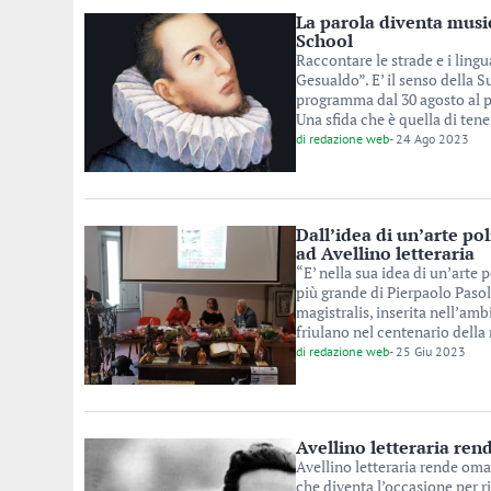
La parola diventa musi
School
Raccontare le strade e i ling
Gesualdo”. E’ il senso della
programma dal 30 agosto al p
Una sfida che è quella di tener
di
redazione web
-
24 Ago 2023
Dall’idea di un’arte pol
ad Avellino letteraria
“E’ nella sua idea di un’arte p
più grande di Pierpaolo Pasoli
magistralis, inserita nell’amb
friulano nel centenario della 
di
redazione web
-
25 Giu 2023
Avellino letteraria ren
Avellino letteraria rende oma
che diventa l’occasione per ri