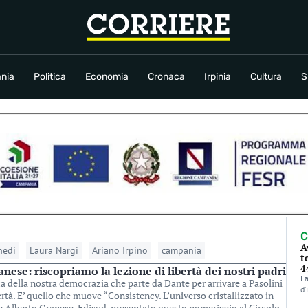
conomia
Cronaca
Irpinia
Cultura
Sport
Rubriche
nia
Politica
Economia
Cronaca
Irpinia
Cultura
S
C
A
edi
Laura Nargi
Ariano Irpino
campania
t
4
nese: riscopriamo la lezione di libertà dei nostri padri
La
nza della nostra democrazia che parte da Dante per arrivare a Pasolini
d’
ertà. E’ quello che muove “Consistency. L’universo cristallizzato in
e Alberto Granese, Edisud, presentato questo pomeriggio al Circolo