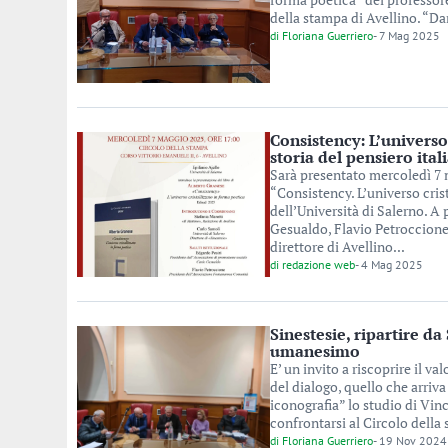
della stampa di Avellino. “Da
di
Floriana Guerriero
-
7 Mag 2025
Consistency: L’universo 
storia del pensiero ital
Sarà presentato mercoledì 7 m
“Consistency. L’universo cris
dell’Università di Salerno. A 
Gesualdo, Flavio Petroccione
direttore di Avellino...
di
redazione web
-
4 Mag 2025
Sinestesie, ripartire d
umanesimo
E’ un invito a riscoprire il v
del dialogo, quello che arri
iconografia” lo studio di Vin
confrontarsi al Circolo della 
di
Floriana Guerriero
-
19 Nov 2024