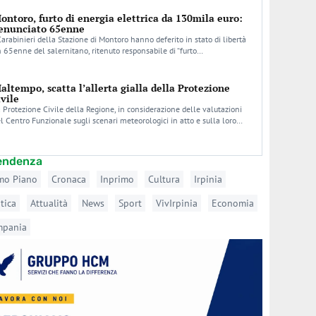
ontoro, furto di energia elettrica da 130mila euro:
enunciato 65enne
Carabinieri della Stazione di Montoro hanno deferito in stato di libertà
 65enne del salernitano, ritenuto responsabile di “furto…
altempo, scatta l’allerta gialla della Protezione
ivile
 Protezione Civile della Regione, in considerazione delle valutazioni
l Centro Funzionale sugli scenari meteorologici in atto e sulla loro…
tendenza
mo Piano
Cronaca
Inprimo
Cultura
Irpinia
itica
Attualità
News
Sport
VivIrpinia
Economia
mpania