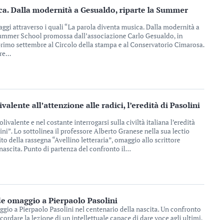
ca. Dalla modernità a Gesualdo, riparte la Summer
uaggi attraverso i quali “La parola diventa musica. Dalla modernità a
 Summer School promossa dall’associazione Carlo Gesualdo, in
rimo settembre al Circolo della stampa e al Conservatorio Cimarosa.
e...
ivalente all’attenzione alle radici, l’eredità di Pasolini
olivalente e nel costante interrogarsi sulla civiltà italiana l’eredità
ni”. Lo sottolinea il professore Alberto Granese nella sua lectio
ito della rassegna “Avellino letteraria”, omaggio allo scrittore
nascita. Punto di partenza del confronto il...
de omaggio a Pierpaolo Pasolini
ggio a Pierpaolo Pasolini nel centenario della nascita. Un confronto
cordare la lezione di un intellettuale capace di dare voce agli ultimi,