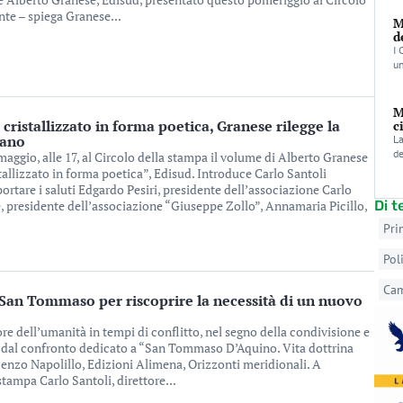
nte – spiega Granese...
M
d
I 
un
M
cristallizzato in forma poetica, Granese rilegge la
c
iano
La
de
aggio, alle 17, al Circolo della stampa il volume di Alberto Granese
tallizzato in forma poetica”, Edisud. Introduce Carlo Santoli
portare i saluti Edgardo Pesiri, presidente dell’associazione Carlo
, presidente dell’associazione “Giuseppe Zollo”, Annamaria Picillo,
Di 
Pri
Pol
Ca
a San Tommaso per riscoprire la necessità di un nuovo
alore dell’umanità in tempi di conflitto, nel segno della condivisione e
va dal confronto dedicato a “San Tommaso D’Aquino. Vita dottrina
cenzo Napolillo, Edizioni Alimena, Orizzonti meridionali. A
stampa Carlo Santoli, direttore...