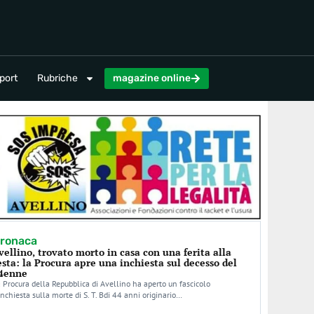
magazine online
port
Rubriche
magazine online
ronaca
vellino, trovato morto in casa con una ferita alla
esta: la Procura apre una inchiesta sul decesso del
4enne
 Procura della Repubblica di Avellino ha aperto un fascicolo
inchiesta sulla morte di S. T. Bdi 44 anni originario…