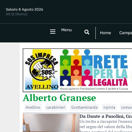
Sabato 8 Agosto 2026
05.12 (Roma)
Menu
Menu
Home
Campania
Politica
E
Home
Campa
Alberto Granese
Avellino
carabinieri
Grottaminarda
irpinia
comun
Da Dante a Pasolini, Gra
Un invito a riscoprire l’esse
nel segno del valore della lib
forma poetica” del professor