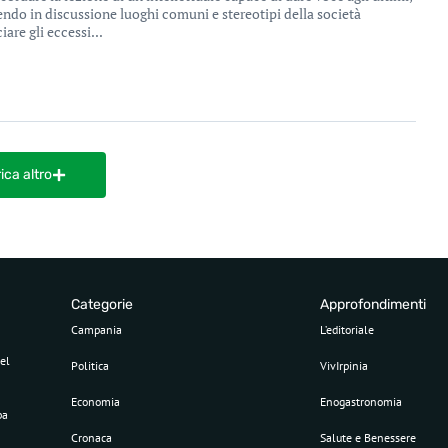
tendo in discussione luoghi comuni e stereotipi della società
are gli eccessi...
ica altro
Categorie
Approfondimenti
Campania
L’editoriale
el
Politica
VivIrpinia
Economia
Enogastronomia
pa
Cronaca
Salute e Benessere