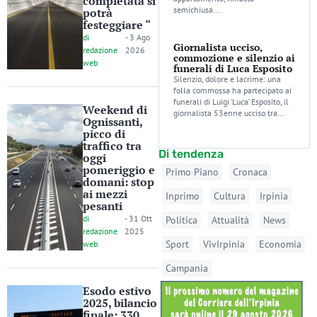
completata si
semichiusa….
potrà
festeggiare “
di
-
3 Ago
Giornalista ucciso,
redazione
2026
commozione e silenzio ai
web
funerali di Luca Esposito
Silenzio, dolore e lacrime: una
folla commossa ha partecipato ai
funerali di Luigi ‘Luca’ Esposito, il
Weekend di
giornalista 53enne ucciso tra…
Ognissanti,
picco di
traffico tra
Di tendenza
oggi
pomeriggio e
Primo Piano
Cronaca
domani: stop
ai mezzi
Inprimo
Cultura
Irpinia
pesanti
di
-
31 Ott
Politica
Attualità
News
redazione
2025
Sport
VivIrpinia
Economia
web
Campania
Esodo estivo
2025, bilancio
finale: 330