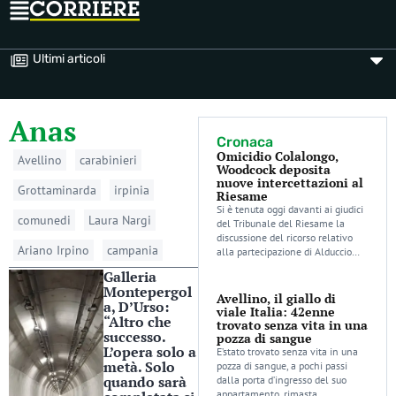
Ultimi articoli
Anas
Cronaca
Omicidio Colalongo,
Avellino
carabinieri
Woodcock deposita
nuove intercettazioni al
Grottaminarda
irpinia
Riesame
Si è tenuta oggi davanti ai giudici
comunedi
Laura Nargi
del Tribunale del Riesame la
discussione del ricorso relativo
Ariano Irpino
campania
alla partecipazione di Alduccio…
Galleria
Montepergol
Avellino, il giallo di
a, D’Urso:
viale Italia: 42enne
“Altro che
trovato senza vita in una
successo.
pozza di sangue
L’opera solo a
E’stato trovato senza vita in una
metà. Solo
pozza di sangue, a pochi passi
quando sarà
dalla porta d’ingresso del suo
appartamento, rimasta