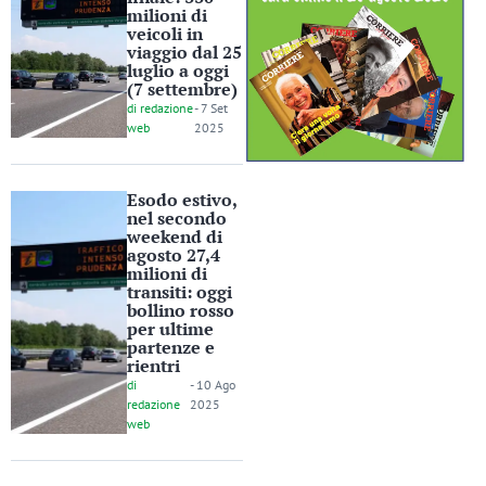
milioni di
veicoli in
viaggio dal 25
luglio a oggi
(7 settembre)
di
redazione
-
7 Set
web
2025
Esodo estivo,
nel secondo
weekend di
agosto 27,4
milioni di
transiti: oggi
bollino rosso
per ultime
partenze e
rientri
di
-
10 Ago
redazione
2025
web