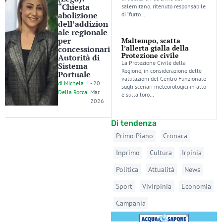
“Chiesta
salernitano, ritenuto responsabile
abolizione
di “furto…
dell’addizion
ale regionale
per
Maltempo, scatta
l’allerta gialla della
concessionari
Protezione civile
Autorità di
La Protezione Civile della
Sistema
Regione, in considerazione delle
Portuale
valutazioni del Centro Funzionale
di
Michela
-
20
sugli scenari meteorologici in atto
Della Rocca
Mar
e sulla loro…
2026
Di tendenza
Primo Piano
Cronaca
Inprimo
Cultura
Irpinia
Politica
Attualità
News
Sport
VivIrpinia
Economia
Campania