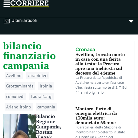
Ultimi articoli
bilancio
Cronaca
finanziario
Avellino, trovato morto
in casa con una ferita
campania
alla testa: la Procura
apre una inchiesta sul
decesso del 44enne
Avellino
carabinieri
La Procura della Repubblica di
Avellino ha aperto un fascicolo
Grottaminarda
irpinia
d’inchiesta sulla morte di S. T. Bdi
44 anni originario…
comunedi
Laura Nargi
Ariano Irpino
campania
Montoro, furto di
energia elettrica da
Bilancio
130mila euro:
Regione
denunciato 65enne
Campania,
I Carabinieri della Stazione di
Rostan
Montoro hanno deferito in stato
(Lega):
di libertà un 65enne del