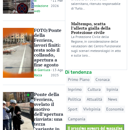
di
-
11 Mar
salernitano, ritenuto responsabile
redazione
2026
di “furto…
web
Maltempo, scatta
l’allerta gialla della
FOTO/Ponte
Protezione civile
della
La Protezione Civile della
Ferriera,
Regione, in considerazione delle
lavori finiti:
valutazioni del Centro Funzionale
resta solo il
sugli scenari meteorologici in atto
collaudo,
e sulla loro…
apertura a
fine agosto
di
Gianluca
-
13 Ago
Di tendenza
Rocca
2025
Primo Piano
Cronaca
Inprimo
Cultura
Irpinia
Ponte della
Ferriera,
Politica
Attualità
News
svelato il
motivo
Sport
VivIrpinia
Economia
dell’apertura
rinviata: una
Campania
terza
‘variante in