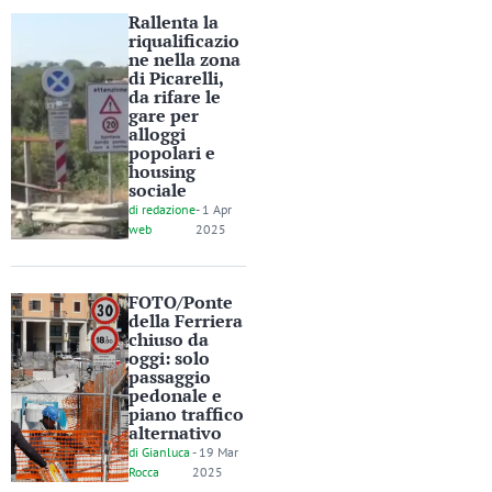
Rallenta la
riqualificazio
ne nella zona
di Picarelli,
da rifare le
gare per
alloggi
popolari e
housing
sociale
di
redazione
-
1 Apr
web
2025
FOTO/Ponte
della Ferriera
chiuso da
oggi: solo
passaggio
pedonale e
piano traffico
alternativo
di
Gianluca
-
19 Mar
Rocca
2025