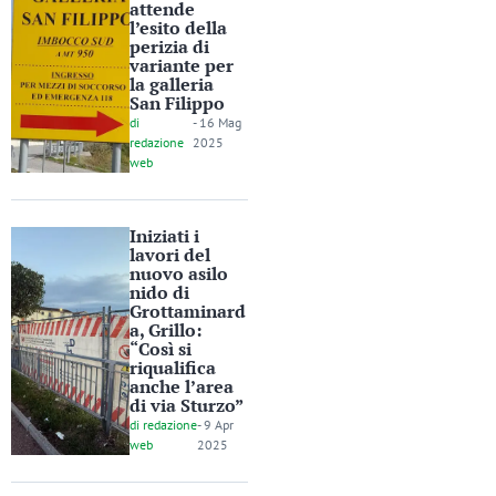
attende
l’esito della
perizia di
variante per
la galleria
San Filippo
di
-
16 Mag
redazione
2025
web
Iniziati i
lavori del
nuovo asilo
nido di
Grottaminard
a, Grillo:
“Così si
riqualifica
anche l’area
di via Sturzo”
di
redazione
-
9 Apr
web
2025