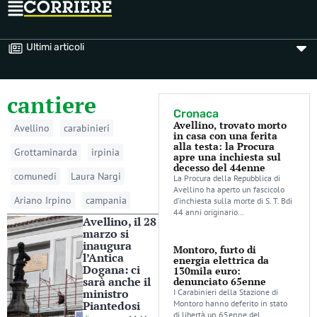
Ultimi articoli
cantiere
Cronaca
Avellino, trovato morto
Avellino
carabinieri
in casa con una ferita
alla testa: la Procura
Grottaminarda
irpinia
apre una inchiesta sul
decesso del 44enne
comunedi
Laura Nargi
La Procura della Repubblica di
Avellino ha aperto un fascicolo
Ariano Irpino
campania
d’inchiesta sulla morte di S. T. Bdi
44 anni originario…
Avellino, il 28
marzo si
inaugura
Montoro, furto di
l’Antica
energia elettrica da
Dogana: ci
130mila euro:
sarà anche il
denunciato 65enne
ministro
I Carabinieri della Stazione di
Piantedosi
Montoro hanno deferito in stato
di libertà un 65enne del