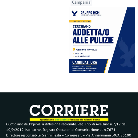
Campania
Quotidiano dell’Irpinia, a diffusione regionale. Reg. Trib. di Avellino n.7/12 del
10/9/2012. Iscritto nel Registro Operatori di Comunicazione al n.7671
Direttore responsabile Gianni Festa – Corriere srl – Via Annarumma 39/A 83100