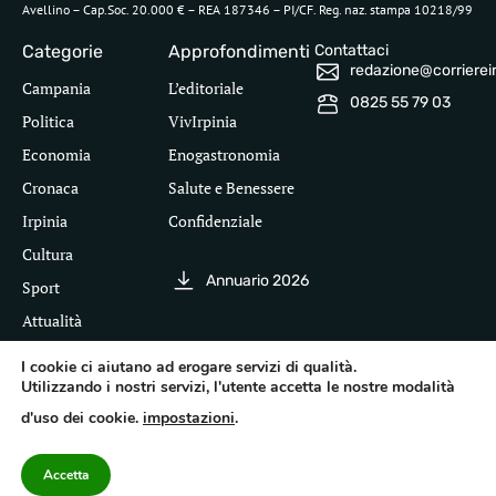
Avellino – Cap.Soc. 20.000 € – REA 187346 – PI/CF. Reg. naz. stampa 10218/99
Categorie
Approfondimenti
Contattaci
redazione@corriereirp
Campania
L’editoriale
0825 55 79 03
Politica
VivIrpinia
Economia
Enogastronomia
Cronaca
Salute e Benessere
Irpinia
Confidenziale
Cultura
Annuario 2026
Sport
Attualità
I cookie ci aiutano ad erogare servizi di qualità.
Utilizzando i nostri servizi, l'utente accetta le nostre modalità
Segui il Corriere dell'Irpinia
d'uso dei cookie.
impostazioni
.
Inf
leg
©
Pri
Te
Acc
20
Pol
Accetta
cor