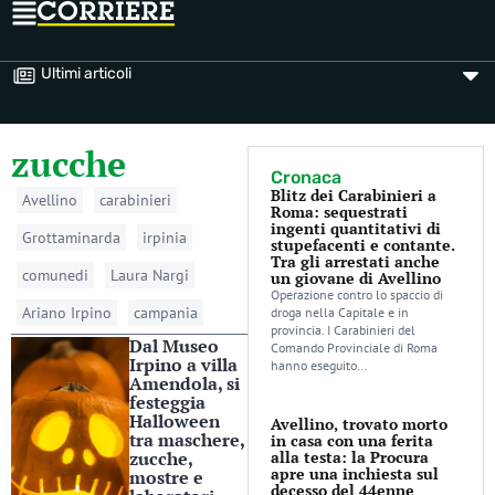
Ultimi articoli
zucche
Cronaca
Blitz dei Carabinieri a
Avellino
carabinieri
Roma: sequestrati
ingenti quantitativi di
Grottaminarda
irpinia
stupefacenti e contante.
Tra gli arrestati anche
comunedi
Laura Nargi
un giovane di Avellino
Operazione contro lo spaccio di
Ariano Irpino
campania
droga nella Capitale e in
provincia. I Carabinieri del
Dal Museo
Comando Provinciale di Roma
Irpino a villa
hanno eseguito…
Amendola, si
festeggia
Halloween
Avellino, trovato morto
tra maschere,
in casa con una ferita
zucche,
alla testa: la Procura
apre una inchiesta sul
mostre e
decesso del 44enne