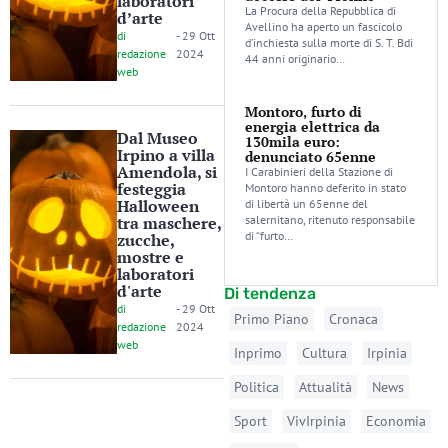
laboratori
La Procura della Repubblica di
d’arte
Avellino ha aperto un fascicolo
di
-
29 Ott
d’inchiesta sulla morte di S. T. Bdi
redazione
2024
44 anni originario…
web
Montoro, furto di
energia elettrica da
Dal Museo
130mila euro:
Irpino a villa
denunciato 65enne
Amendola, si
I Carabinieri della Stazione di
festeggia
Montoro hanno deferito in stato
Halloween
di libertà un 65enne del
tra maschere,
salernitano, ritenuto responsabile
di “furto…
zucche,
mostre e
laboratori
d'arte
Di tendenza
di
-
29 Ott
Primo Piano
Cronaca
redazione
2024
web
Inprimo
Cultura
Irpinia
Politica
Attualità
News
Sport
VivIrpinia
Economia