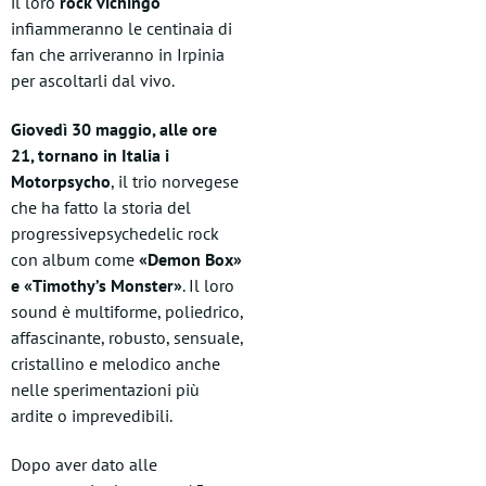
il loro
rock vichingo
infiammeranno le centinaia di
fan che arriveranno in Irpinia
per ascoltarli dal vivo.
Giovedì 30 maggio, alle ore
21, tornano in Italia i
Motorpsycho
, il trio norvegese
che ha fatto la storia del
progressivepsychedelic rock
con album come
«Demon Box»
e «Timothy’s Monster»
. Il loro
sound è multiforme, poliedrico,
affascinante, robusto, sensuale,
cristallino e melodico anche
nelle sperimentazioni più
ardite o imprevedibili.
Dopo aver dato alle