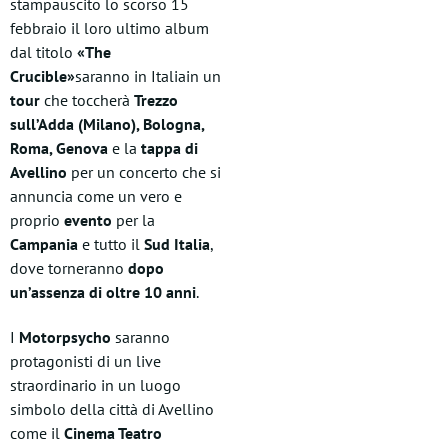
stampauscito lo scorso 15
febbraio il loro ultimo album
dal titolo
«The
Crucible»
saranno in Italiain un
tour
che toccherà
Trezzo
sull’Adda (Milano), Bologna,
Roma, Genova
e la
tappa di
Avellino
per un concerto che si
annuncia come un vero e
proprio
evento
per la
Campania
e tutto il
Sud Italia
,
dove torneranno
dopo
un’assenza di oltre 10 anni
.
I
Motorpsycho
saranno
protagonisti di un live
straordinario in un luogo
simbolo della città di Avellino
come il
Cinema Teatro