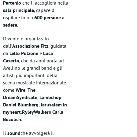
Partenio
che li accoglierà nella
sala principale
, capace di
ospitare fino a
600 persone a
sedere
.
L’evento è organizzato
dall’
Associazione Fitz
, guidata
da
Lello Pulzone
e
Luca
Caserta
, che da anni porta ad
Avellino le grandi band e gli
artisti più importanti della
scena musicale internazionale
come
Wire
,
The
DreamSyndicate
,
Lambchop
,
Daniel Blumberg
,
Jerusalem in
myheart
,
RyleyWalker
e
Carla
Bozulich
.
Il
sound
che avvolgerà il