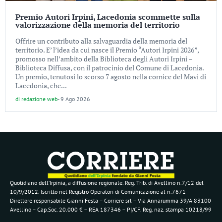
Premio Autori Irpini, Lacedonia scommette sulla
valorizzazione della memoria del territorio
Offrire un contributo alla salvaguardia della memoria del
territorio. E’ l’idea da cui nasce il Premio “Autori Irpini 2026”,
promosso nell’ambito della Biblioteca degli Autori Irpini –
Biblioteca Diffusa, con il patrocinio del Comune di Lacedonia.
Un premio, tenutosi lo scorso 7 agosto nella cornice del Mavi di
Lacedonia, che...
di
redazione web
-
9 Ago 2026
Quotidiano dell’Irpinia, a diffusione regionale. Reg. Trib. di Avellino n.7/12 del
10/9/2012. Iscritto nel Registro Operatori di Comunicazione al n.7671
Direttore responsabile Gianni Festa – Corriere srl – Via Annarumma 39/A 83100
Avellino – Cap.Soc. 20.000 € – REA 187346 – PI/CF. Reg. naz. stampa 10218/99