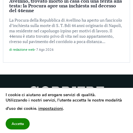
Avellino, trovato morto in casa con una ferita alla
testa: la Procura apre una inchiesta sul decesso
del 44enne
La Procura della Repubblica di Avellino ha aperto un fascicolo
d’inchiesta sulla morte di S. T. Bdi 44 anni originario di Napoli,
ma residente nel capoluogo irpino per motivi di lavoro. Il
44enns è stato trovato privo di vita nel suo appartamento,
riverso sul pavimento del corridoio a poca distanza...
di
redazione web
-
7 Ago 2026
I cookie ci aiutano ad erogare servizi di qualità.
Utilizzando i nostri servizi, l'utente accetta le nostre modalità
Quotidiano dell’Irpinia, a diffusione regionale. Reg. Trib. di Avellino n.7/12 del
d'uso dei cookie.
impostazioni
.
10/9/2012. Iscritto nel Registro Operatori di Comunicazione al n.7671
Direttore responsabile Gianni Festa – Corriere srl – Via Annarumma 39/A 83100
Avellino – Cap.Soc. 20.000 € – REA 187346 – PI/CF. Reg. naz. stampa 10218/99
Accetta
Categorie
Approfondimenti
Contattaci