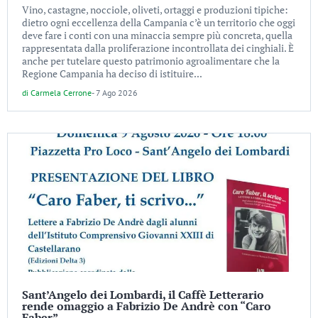
Vino, castagne, nocciole, oliveti, ortaggi e produzioni tipiche:
dietro ogni eccellenza della Campania c’è un territorio che oggi
deve fare i conti con una minaccia sempre più concreta, quella
rappresentata dalla proliferazione incontrollata dei cinghiali. È
anche per tutelare questo patrimonio agroalimentare che la
Regione Campania ha deciso di istituire...
di
Carmela Cerrone
-
7 Ago 2026
Sant’Angelo dei Lombardi, il Caffè Letterario
rende omaggio a Fabrizio De Andrè con “Caro
Faber”