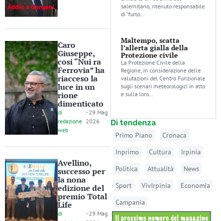
salernitano, ritenuto responsabile
di “furto…
Maltempo, scatta
Caro
l’allerta gialla della
Giuseppe,
Protezione civile
cosi “Nui ra
La Protezione Civile della
Ferrovia” ha
Regione, in considerazione delle
riacceso la
valutazioni del Centro Funzionale
luce in un
sugli scenari meteorologici in atto
rione
e sulla loro…
dimenticato
di
-
29 Mag
redazione
2026
Di tendenza
web
Primo Piano
Cronaca
Inprimo
Cultura
Irpinia
Avellino,
Politica
Attualità
News
successo per
la nona
Sport
VivIrpinia
Economia
edizione del
premio Total
Campania
Life
di
-
29 Mag