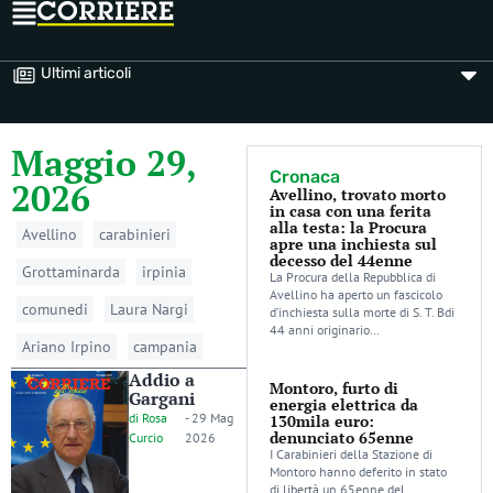
Ultimi articoli
Maggio 29,
Cronaca
2026
Avellino, trovato morto
in casa con una ferita
alla testa: la Procura
Avellino
carabinieri
apre una inchiesta sul
decesso del 44enne
Grottaminarda
irpinia
La Procura della Repubblica di
Avellino ha aperto un fascicolo
comunedi
Laura Nargi
d’inchiesta sulla morte di S. T. Bdi
44 anni originario…
Ariano Irpino
campania
Addio a
Montoro, furto di
Gargani
energia elettrica da
di
Rosa
-
29 Mag
130mila euro:
denunciato 65enne
Curcio
2026
I Carabinieri della Stazione di
Montoro hanno deferito in stato
di libertà un 65enne del