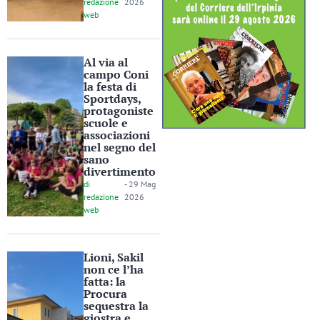
redazione
2026
web
Al via al
campo Coni
la festa di
Sportdays,
protagoniste
scuole e
associazioni
nel segno del
sano
divertimento
di
-
29 Mag
redazione
2026
web
Lioni, Sakil
non ce l’ha
fatta: la
Procura
sequestra la
giostra e