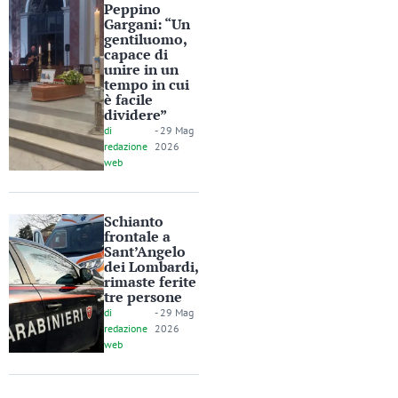
Peppino
Gargani: “Un
gentiluomo,
capace di
unire in un
tempo in cui
è facile
dividere”
di
-
29 Mag
redazione
2026
web
Schianto
frontale a
Sant’Angelo
dei Lombardi,
rimaste ferite
tre persone
di
-
29 Mag
redazione
2026
web