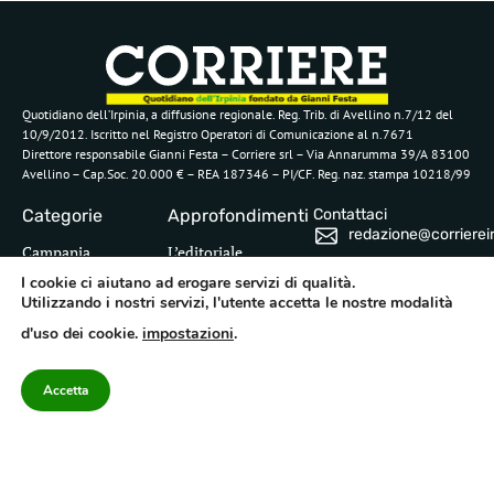
Quotidiano dell’Irpinia, a diffusione regionale. Reg. Trib. di Avellino n.7/12 del
10/9/2012. Iscritto nel Registro Operatori di Comunicazione al n.7671
Direttore responsabile Gianni Festa – Corriere srl – Via Annarumma 39/A 83100
Avellino – Cap.Soc. 20.000 € – REA 187346 – PI/CF. Reg. naz. stampa 10218/99
Categorie
Approfondimenti
Contattaci
redazione@corriereirp
Campania
L’editoriale
0825 55 79 03
I cookie ci aiutano ad erogare servizi di qualità.
Politica
VivIrpinia
Utilizzando i nostri servizi, l'utente accetta le nostre modalità
Economia
Enogastronomia
d'uso dei cookie.
impostazioni
.
Cronaca
Salute e Benessere
Irpinia
Confidenziale
Accetta
Cultura
Annuario 2026
Sport
Attualità