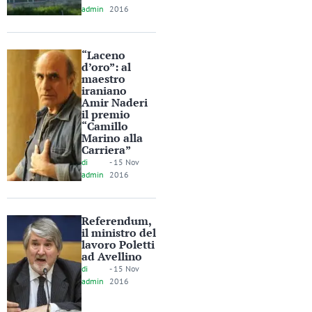
admin
2016
“Laceno
d’oro”: al
maestro
iraniano
Amir Naderi
il premio
“Camillo
Marino alla
Carriera”
di
-
15 Nov
admin
2016
Referendum,
il ministro del
lavoro Poletti
ad Avellino
di
-
15 Nov
admin
2016