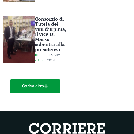
Consorzio di
Tutela dei
vini d’Irpinia,
il vice Di
Marzo
subentra alla
presidenza
di
-
15 Nov
admin
2016
Carica altro