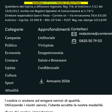
Quotidiano dell’Irpinia, a diffusione regionale. Reg. Trib. di Avellino n.7/12 del
10/9/2012. Iscritto nel Registro Operatori di Comunicazione al n.7671
Direttore responsabile Gianni Festa – Corriere srl – Via Annarumma 39/A 83100
Avellino – Cap.Soc. 20.000 € – REA 187346 – PI/CF. Reg. naz. stampa 10218/99
Categorie
Approfondimenti
Contattaci
redazione@corriereirp
Campania
L’editoriale
0825 55 79 03
Politica
VivIrpinia
Economia
Enogastronomia
Cronaca
Salute e Benessere
Irpinia
Confidenziale
Cultura
Annuario 2026
Sport
Attualità
I cookie ci aiutano ad erogare servizi di qualità.
Utilizzando i nostri servizi, l'utente accetta le nostre modalità
Segui il Corriere dell'Irpinia