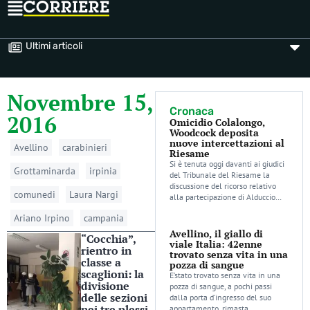
Ultimi articoli
Novembre 15,
Cronaca
2016
Omicidio Colalongo,
Woodcock deposita
nuove intercettazioni al
Avellino
carabinieri
Riesame
Si è tenuta oggi davanti ai giudici
Grottaminarda
irpinia
del Tribunale del Riesame la
discussione del ricorso relativo
comunedi
Laura Nargi
alla partecipazione di Alduccio…
Ariano Irpino
campania
Avellino, il giallo di
“Cocchia”,
viale Italia: 42enne
rientro in
trovato senza vita in una
classe a
pozza di sangue
scaglioni: la
E’stato trovato senza vita in una
divisione
pozza di sangue, a pochi passi
delle sezioni
dalla porta d’ingresso del suo
nei tre plessi
appartamento, rimasta