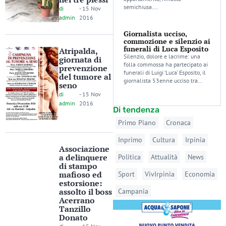
semichiusa….
di
-
15 Nov
admin
2016
Giornalista ucciso,
commozione e silenzio ai
funerali di Luca Esposito
Atripalda,
Silenzio, dolore e lacrime: una
giornata di
folla commossa ha partecipato ai
prevenzione
funerali di Luigi ‘Luca’ Esposito, il
del tumore al
giornalista 53enne ucciso tra…
seno
di
-
15 Nov
admin
2016
Di tendenza
Primo Piano
Cronaca
Inprimo
Cultura
Irpinia
Associazione
a delinquere
Politica
Attualità
News
di stampo
mafioso ed
Sport
VivIrpinia
Economia
estorsione:
assolto il boss
Campania
Acerrano
Tanzillo
Donato