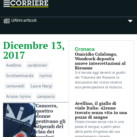
Ultimi articoli
Dicembre 13,
Cronaca
2017
Omicidio Colalongo,
Woodcock deposita
nuove intercettazioni al
Avellino
carabinieri
Riesame
Si è tenuta oggi davanti ai giudici
Grottaminarda
irpinia
del Tribunale del Riesame la
discussione del ricorso relativo
comunedi
Laura Nargi
alla partecipazione di Alduccio…
Ariano Irpino
campania
Avellino, il giallo di
Camorra,
viale Italia: 42enne
quattro
trovato senza vita in una
donne
pozza di sangue
gestivano gli
E’stato trovato senza vita in una
stipendi del
pozza di sangue, a pochi passi
clan dei
dalla porta d’ingresso del suo
casalesi
appartamento, rimasta