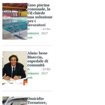
Caso piscina
comunale, la
Uil chiede
una soluzione
per i
lavoratori
di
-
13 Dic
redazione
2017
web
Alaia: bene
Bisaccia,
ospedale di
comunità
di
-
13 Dic
redazione
2017
web
Omicidio
Tornatore,