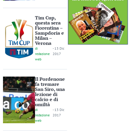
Tim Cup,
questa sera
Fiorentina –
Sampdoria e
Milan –
Verona
di
-
13 Dic
redazione
2017
web
Il Pordenone
fa tremare
San Siro, una
lezione di
calcio e di
umiltà
di
-
13 Dic
redazione
2017
web