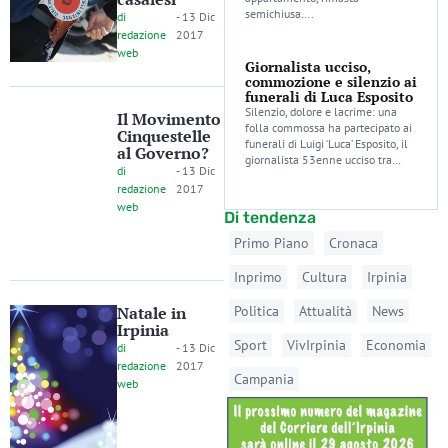
semichiusa….
di
-
13 Dic
redazione
2017
web
Giornalista ucciso,
commozione e silenzio ai
funerali di Luca Esposito
Silenzio, dolore e lacrime: una
Il Movimento
folla commossa ha partecipato ai
Cinquestelle
funerali di Luigi ‘Luca’ Esposito, il
al Governo?
giornalista 53enne ucciso tra…
di
-
13 Dic
redazione
2017
web
Di tendenza
Primo Piano
Cronaca
Inprimo
Cultura
Irpinia
Natale in
Politica
Attualità
News
Irpinia
Sport
VivIrpinia
Economia
di
-
13 Dic
redazione
2017
Campania
web