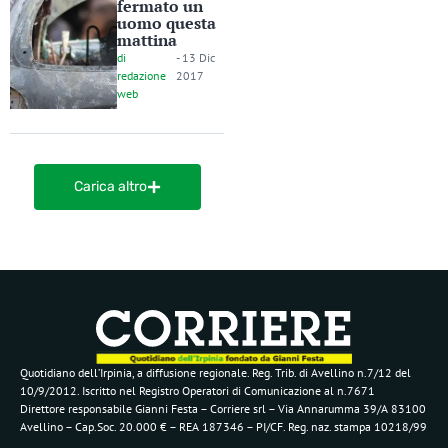
fermato un
uomo questa
mattina
di
-
13 Dic
redazione
2017
web
Carica altro
Quotidiano dell’Irpinia, a diffusione regionale. Reg. Trib. di Avellino n.7/12 del
10/9/2012. Iscritto nel Registro Operatori di Comunicazione al n.7671
Direttore responsabile Gianni Festa – Corriere srl – Via Annarumma 39/A 83100
Avellino – Cap.Soc. 20.000 € – REA 187346 – PI/CF. Reg. naz. stampa 10218/99