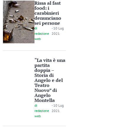
Rissa al fast
food: i
carabinieri
denunciano
sei persone
di
-
10 Lug
redazione
2021
web
“La vita è una
partita
doppia –
Storia di
Angelo e del
Teatro
Nuovo” di
Angelo
Montella
di
-
10 Lug
redazione
2021
web