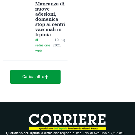
Mancanza di
nuove
adesioni,
domenica
stop ai centri
vaccinali in
Irpinia
di
-
10 Lug
redazione
2021
web
Carica altro
Quotidiano dell’Irpinia, a diffusione regionale. Reg. Trib. di Avellino n.7/12 del