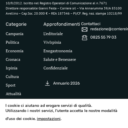
10/9/2012. Iscritto nel Registro Operatori di Comunicazione al n.7671
Direttore responsabile Gianni Festa – Corriere srl – Via Annarumma 39/A 83100
Avellino – Cap.Soc. 20.000 € – REA 187346 – PI/CF. Reg. naz. stampa 10218/99
Categorie
Approfondimenti
Contattaci
redazione@corriereirp
Campania
L’editoriale
0825 55 79 03
Politica
VivIrpinia
Economia
Enogastronomia
Cronaca
Salute e Benessere
Irpinia
Confidenziale
Cultura
Annuario 2026
Sport
Attualità
I cookie ci aiutano ad erogare servizi di qualità.
Utilizzando i nostri servizi, l'utente accetta le nostre modalità
Segui il Corriere dell'Irpinia
d'uso dei cookie.
impostazioni
.
Inf
leg