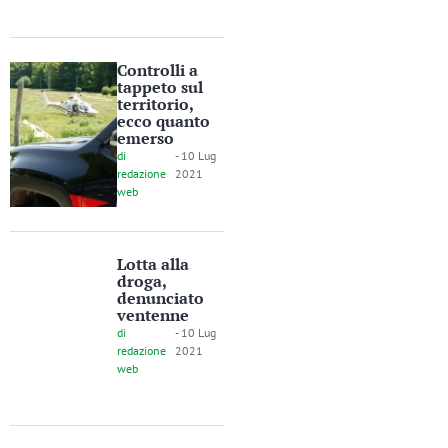
Controlli a
tappeto sul
territorio,
ecco quanto
emerso
di
-
10 Lug
redazione
2021
web
Lotta alla
droga,
denunciato
ventenne
di
-
10 Lug
redazione
2021
web