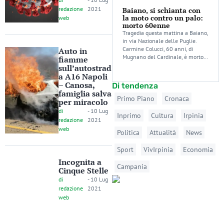
redazione
2021
Baiano, si schianta con
la moto contro un palo:
web
morto 60enne
Tragedia questa mattina a Baiano,
in via Nazionale delle Puglie.
Carmine Colucci, 60 anni, di
Auto in
Mugnano del Cardinale, è morto…
fiamme
sull’autostrad
a A16 Napoli
– Canosa,
Di tendenza
famiglia salva
Primo Piano
Cronaca
per miracolo
di
-
10 Lug
Inprimo
Cultura
Irpinia
redazione
2021
web
Politica
Attualità
News
Sport
VivIrpinia
Economia
Incognita a
Campania
Cinque Stelle
di
-
10 Lug
redazione
2021
web