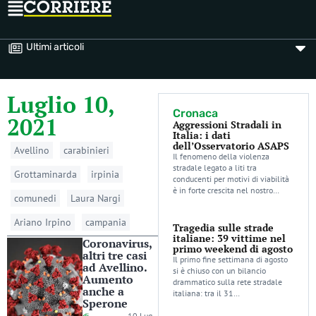
Ultimi articoli
Luglio 10,
Cronaca
2021
Aggressioni Stradali in
Italia: i dati
dell’Osservatorio ASAPS
Avellino
carabinieri
Il fenomeno della violenza
stradale legato a liti tra
Grottaminarda
irpinia
conducenti per motivi di viabilità
è in forte crescita nel nostro…
comunedi
Laura Nargi
Ariano Irpino
campania
Tragedia sulle strade
italiane: 39 vittime nel
Coronavirus,
primo weekend di agosto
altri tre casi
Il primo fine settimana di agosto
ad Avellino.
si è chiuso con un bilancio
Aumento
drammatico sulla rete stradale
anche a
italiana: tra il 31…
Sperone
di
-
10 Lug