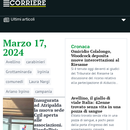
Ultimi articoli
Marzo 17,
Cronaca
2024
Omicidio Colalongo,
Woodcock deposita
nuove intercettazioni al
Avellino
carabinieri
Riesame
Si è tenuta oggi davanti ai giudici
Grottaminarda
irpinia
del Tribunale del Riesame la
discussione del ricorso relativo
comunedi
Laura Nargi
alla partecipazione di Alduccio…
Ariano Irpino
campania
Avellino, il giallo di
Inaugurata
viale Italia: 42enne
ad Atripalda
trovato senza vita in una
la nuova sede
pozza di sangue
Cgil aperta
E’stato trovato senza vita in una
alle
pozza di sangue, a pochi passi
associazioni.
dalla porta d’ingresso del suo
Fiordellisi:
appartamento, rimasta