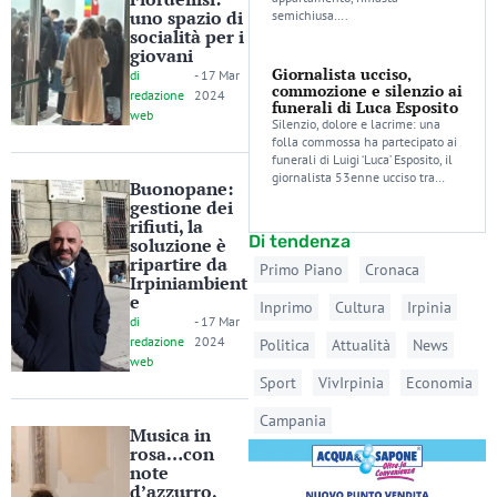
uno spazio di
semichiusa….
socialità per i
giovani
Giornalista ucciso,
di
-
17 Mar
commozione e silenzio ai
redazione
2024
funerali di Luca Esposito
web
Silenzio, dolore e lacrime: una
folla commossa ha partecipato ai
funerali di Luigi ‘Luca’ Esposito, il
giornalista 53enne ucciso tra…
Buonopane:
gestione dei
rifiuti, la
Di tendenza
soluzione è
ripartire da
Primo Piano
Cronaca
Irpiniambient
e
Inprimo
Cultura
Irpinia
di
-
17 Mar
redazione
2024
Politica
Attualità
News
web
Sport
VivIrpinia
Economia
Campania
Musica in
rosa…con
note
d’azzurro,