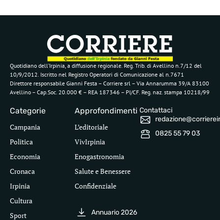
Quotidiano dell’Irpinia, a diffusione regionale. Reg. Trib. di Avellino n.7/12 del
10/9/2012. Iscritto nel Registro Operatori di Comunicazione al n.7671
Direttore responsabile Gianni Festa – Corriere srl – Via Annarumma 39/A 83100
Avellino – Cap.Soc. 20.000 € – REA 187346 – PI/CF. Reg. naz. stampa 10218/99
Categorie
Approfondimenti
Contattaci
redazione@corriereirp
Campania
L’editoriale
0825 55 79 03
Politica
VivIrpinia
Economia
Enogastronomia
Cronaca
Salute e Benessere
Irpinia
Confidenziale
Cultura
Annuario 2026
Sport