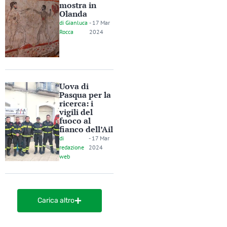
mostra in
Olanda
di
Gianluca
-
17 Mar
Rocca
2024
Uova di
Pasqua per la
ricerca: i
vigili del
fuoco al
fianco dell’Ail
di
-
17 Mar
redazione
2024
web
Carica altro