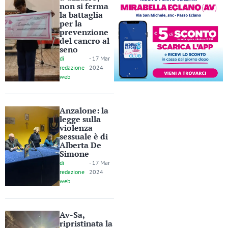
non si ferma
la battaglia
per la
prevenzione
del cancro al
seno
di
-
17 Mar
redazione
2024
web
Anzalone: la
legge sulla
violenza
sessuale è di
Alberta De
Simone
di
-
17 Mar
redazione
2024
web
Av-Sa,
ripristinata la