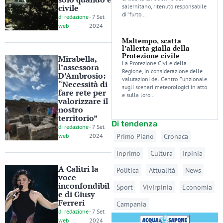
civile
salernitano, ritenuto responsabile
di “furto…
di
redazione
-
7 Set
web
2024
Maltempo, scatta
l’allerta gialla della
Protezione civile
Mirabella,
La Protezione Civile della
l’assessora
Regione, in considerazione delle
D’Ambrosio:
valutazioni del Centro Funzionale
“Necessità di
sugli scenari meteorologici in atto
fare rete per
e sulla loro…
valorizzare il
nostro
territorio”
Di tendenza
di
redazione
-
7 Set
web
2024
Primo Piano
Cronaca
Inprimo
Cultura
Irpinia
A Calitri la
Politica
Attualità
News
voce
inconfondibil
Sport
VivIrpinia
Economia
e di Giusy
Ferreri
Campania
di
redazione
-
7 Set
web
2024