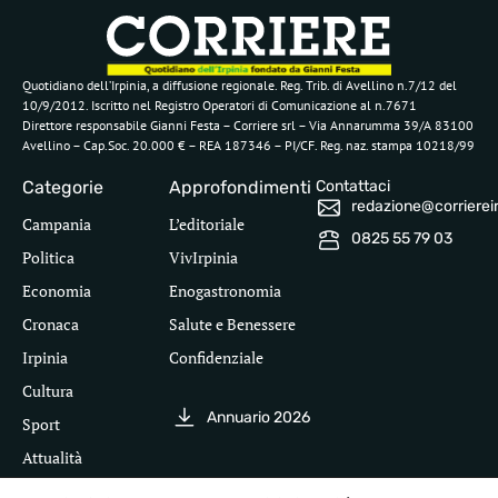
Quotidiano dell’Irpinia, a diffusione regionale. Reg. Trib. di Avellino n.7/12 del
10/9/2012. Iscritto nel Registro Operatori di Comunicazione al n.7671
Direttore responsabile Gianni Festa – Corriere srl – Via Annarumma 39/A 83100
Avellino – Cap.Soc. 20.000 € – REA 187346 – PI/CF. Reg. naz. stampa 10218/99
Categorie
Approfondimenti
Contattaci
redazione@corriereirp
Campania
L’editoriale
0825 55 79 03
Politica
VivIrpinia
Economia
Enogastronomia
Cronaca
Salute e Benessere
Irpinia
Confidenziale
Cultura
Annuario 2026
Sport
Attualità