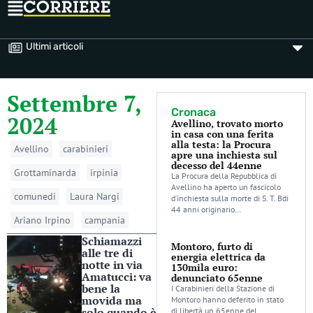
Ultimi articoli
Settembre 7,
Cronaca
2024
Avellino, trovato morto
in casa con una ferita
alla testa: la Procura
Avellino
carabinieri
apre una inchiesta sul
decesso del 44enne
Grottaminarda
irpinia
La Procura della Repubblica di
Avellino ha aperto un fascicolo
comunedi
Laura Nargi
d’inchiesta sulla morte di S. T. Bdi
44 anni originario…
Ariano Irpino
campania
Schiamazzi
Montoro, furto di
alle tre di
energia elettrica da
notte in via
130mila euro:
Amatucci: va
denunciato 65enne
bene la
I Carabinieri della Stazione di
movida ma
Montoro hanno deferito in stato
solo quando è
di libertà un 65enne del