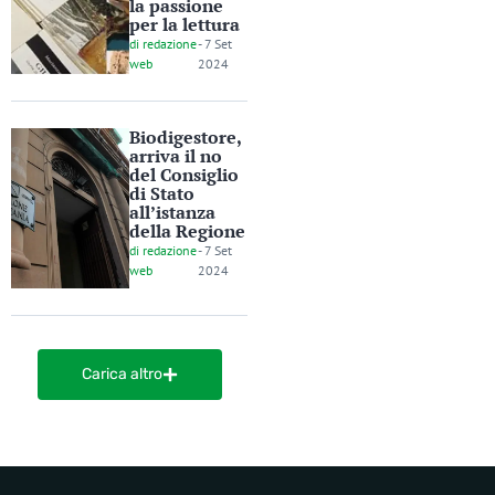
la passione
per la lettura
di
redazione
-
7 Set
web
2024
Biodigestore,
arriva il no
del Consiglio
di Stato
all’istanza
della Regione
di
redazione
-
7 Set
web
2024
Carica altro