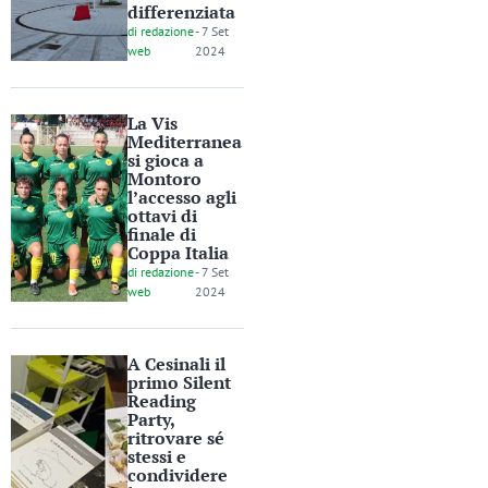
differenziata
di
redazione
-
7 Set
web
2024
La Vis
Mediterranea
si gioca a
Montoro
l’accesso agli
ottavi di
finale di
Coppa Italia
di
redazione
-
7 Set
web
2024
A Cesinali il
primo Silent
Reading
Party,
ritrovare sé
stessi e
condividere