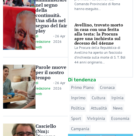
nel segno
Comando Provinciale di Roma
hanno eseguito…
della
continuità.
Una sfida nel
Avellino, trovato morto
segno del fair
in casa con una ferita
play
alla testa: la Procura
di
-
26 Apr
apre una inchiesta sul
redazione
2026
decesso del 44enne
web
La Procura della Repubblica di
Avellino ha aperto un fascicolo
d’inchiesta sulla morte di S. T. Bdi
44 anni originario…
Parole nuove
per il nostro
tempo
Di tendenza
di
-
26 Apr
Primo Piano
Cronaca
redazione
2026
web
Inprimo
Cultura
Irpinia
Politica
Attualità
News
Sport
VivIrpinia
Economia
Casciello
Campania
(Nm):