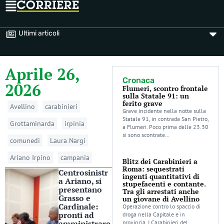
Ultimi articoli
Aprile 26,
Cronaca
2026
Flumeri, scontro frontale
sulla Statale 91: un
ferito grave
Avellino
carabinieri
Grave incidente nella notte sulla
Statale 91, in contrada San Pietro,
Grottaminarda
irpinia
a Flumeri. Poco prima delle 23.30
si sono scontrate…
comunedi
Laura Nargi
Ariano Irpino
campania
Blitz dei Carabinieri a
Roma: sequestrati
Centrosinistr
ingenti quantitativi di
a Ariano, si
stupefacenti e contante.
presentano
Tra gli arrestati anche
Grasso e
un giovane di Avellino
Cardinale:
Operazione contro lo spaccio di
pronti ad
droga nella Capitale e in
amministrare
provincia. I Carabinieri del