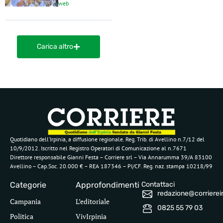
web
Carica altro
Quotidiano dell’Irpinia, a diffusione regionale. Reg. Trib. di Avellino n.7/12 del
10/9/2012. Iscritto nel Registro Operatori di Comunicazione al n.7671
Direttore responsabile Gianni Festa – Corriere srl – Via Annarumma 39/A 83100
Avellino – Cap.Soc. 20.000 € – REA 187346 – PI/CF. Reg. naz. stampa 10218/99
Categorie
Approfondimenti
Contattaci
redazione@corriereirp
Campania
L’editoriale
0825 55 79 03
Politica
VivIrpinia