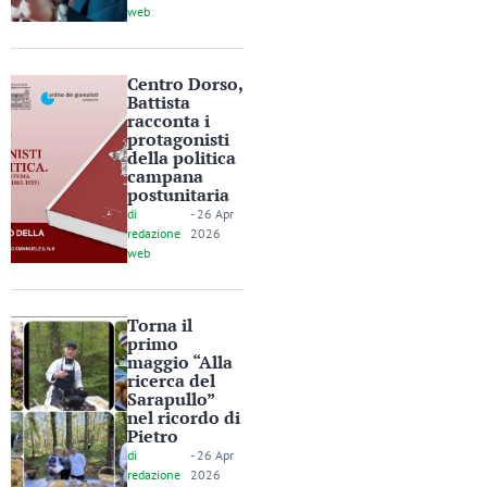
web
Centro Dorso,
Battista
racconta i
protagonisti
della politica
campana
postunitaria
di
-
26 Apr
redazione
2026
web
Torna il
primo
maggio “Alla
ricerca del
Sarapullo”
nel ricordo di
Pietro
di
-
26 Apr
redazione
2026