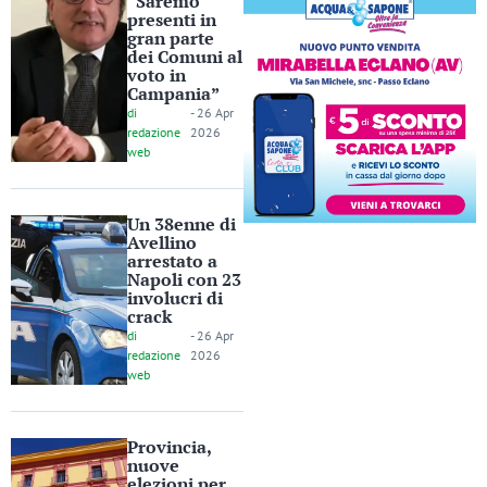
“Saremo
presenti in
gran parte
dei Comuni al
voto in
Campania”
di
-
26 Apr
redazione
2026
web
Un 38enne di
Avellino
arrestato a
Napoli con 23
involucri di
crack
di
-
26 Apr
redazione
2026
web
Provincia,
nuove
elezioni per