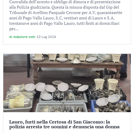
Convalida dell’arresto e obbligo di dimora e di presentazione
alla Polizia giudiziaria. Questa la misura disposta dal Gip del
Tribunale di Avellino Pasquale Cerrone per A.V, quarantasette
anni di Pago Vallo Lauro, S.C, ventisei anni di Lauro e S.A,
trentanove anni di Pago Vallo Lauro, tutti finiti ai domiciliari
per...
di
redazione web
-
10 Lug 2026
Lauro, furti nella Certosa di San Giacomo: la
polizia arresta tre uomini e denuncia una donna