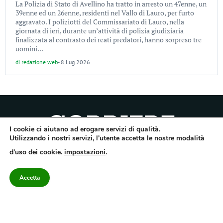
La Polizia di Stato di Avellino ha tratto in arresto un 47enne, un
39enne ed un 26enne, residenti nel Vallo di Lauro, per furto
aggravato. I poliziotti del Commissariato di Lauro, nella
giornata di ieri, durante un’attività di polizia giudiziaria
finalizzata al contrasto dei reati predatori, hanno sorpreso tre
uomini...
di
redazione web
-
8 Lug 2026
I cookie ci aiutano ad erogare servizi di qualità.
Utilizzando i nostri servizi, l'utente accetta le nostre modalità
Quotidiano dell’Irpinia, a diffusione regionale. Reg. Trib. di Avellino n.7/12 del
d'uso dei cookie.
impostazioni
.
10/9/2012. Iscritto nel Registro Operatori di Comunicazione al n.7671
Direttore responsabile Gianni Festa – Corriere srl – Via Annarumma 39/A 83100
Avellino – Cap.Soc. 20.000 € – REA 187346 – PI/CF. Reg. naz. stampa 10218/99
Accetta
Categorie
Approfondimenti
Contattaci
redazione@corriereirp
Campania
L’editoriale
0825 55 79 03