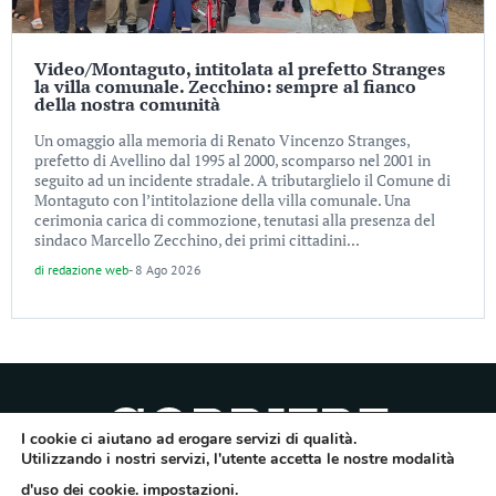
Video/Montaguto, intitolata al prefetto Stranges
la villa comunale. Zecchino: sempre al fianco
della nostra comunità
Un omaggio alla memoria di Renato Vincenzo Stranges,
prefetto di Avellino dal 1995 al 2000, scomparso nel 2001 in
seguito ad un incidente stradale. A tributarglielo il Comune di
Montaguto con l’intitolazione della villa comunale. Una
cerimonia carica di commozione, tenutasi alla presenza del
sindaco Marcello Zecchino, dei primi cittadini...
di
redazione web
-
8 Ago 2026
I cookie ci aiutano ad erogare servizi di qualità.
Utilizzando i nostri servizi, l'utente accetta le nostre modalità
Quotidiano dell’Irpinia, a diffusione regionale. Reg. Trib. di Avellino n.7/12 del
d'uso dei cookie.
impostazioni
.