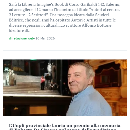
Sarà la Libreria Imagine’s Book di Corso Garibaldi 142, Salerno,
ad accogliere il 12 marzo l’incontro dal titolo “Autori al centro.
2 Letture…2 Scrittori”. Una rassegna ideata dalla Scuderi
Editrice, che negli anni ha ospitato Autori e Artisti in tutte le
diverse espressioni culturali. Lo scrittore Alfonso Bottone,
ideatore di...
di
redazione web
-
10 Mar 2026
L’Unpli provinciale lancia un premio alla memoria
di Roberto De Simone nel segno della tradizione