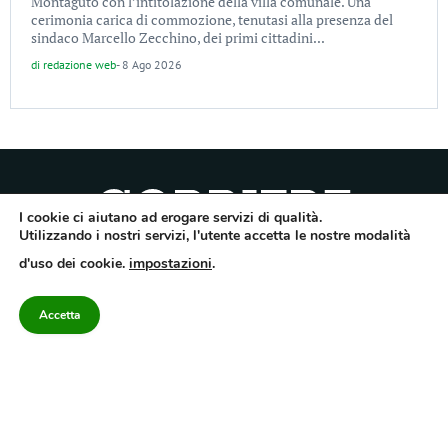
Montaguto con l’intitolazione della villa comunale. Una
cerimonia carica di commozione, tenutasi alla presenza del
sindaco Marcello Zecchino, dei primi cittadini...
di
redazione web
-
8 Ago 2026
I cookie ci aiutano ad erogare servizi di qualità.
Utilizzando i nostri servizi, l'utente accetta le nostre modalità
Quotidiano dell’Irpinia, a diffusione regionale. Reg. Trib. di Avellino n.7/12 del
d'uso dei cookie.
impostazioni
.
10/9/2012. Iscritto nel Registro Operatori di Comunicazione al n.7671
Direttore responsabile Gianni Festa – Corriere srl – Via Annarumma 39/A 83100
Avellino – Cap.Soc. 20.000 € – REA 187346 – PI/CF. Reg. naz. stampa 10218/99
Accetta
Categorie
Approfondimenti
Contattaci
redazione@corriereirp
Campania
L’editoriale
0825 55 79 03
Politica
VivIrpinia
Economia
Enogastronomia