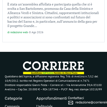
È stata un’assemblea affollata e partecipata quella che si è
svolta a San Bartolomeo, promossa da Casa della Sinistra e
Alleanza Verdi e Sinistra. Cittadini, rappresentanti istituzionali
e politici e associazioni si sono confrontati sul futuro del
bacino del Sarno e, in particolare, sull’annuncio della gara per
il progetto Grande...
di
redazione web
-
8 Ago 2026
Quotidiano dell’Irpinia, a diffusione regionale. Reg. Trib. di Avellino n.7/12 del
10/9/2012. Iscritto nel Registro Operatori di Comunicazione al n.7671
Direttore responsabile Gianni Festa – Corriere srl – Via Annarumma 39/A 83100
Avellino – Cap.Soc. 20.000 € – REA 187346 – PI/CF. Reg. naz. stampa 10218/99
Categorie
Approfondimenti
Contattaci
redazione@corriereirp
Campania
L’editoriale