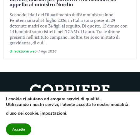
appello al ministro Nordio
Secondo i dati del Dipartimento dell’Amministrazione
Penitenziaria al 31 luglio 2026, in Italia sono presenti 29
detenute madri con 34 figli al seguito. Di queste, 15 donne con
14 bambini sono ristretti nell’ICAM di Lauro. Tra le donne
presenti nell’istituto campano, inoltre, tre sono in stato di
gravidanza, di cui...
di
redazione web
-
7 Ago 2026
I cookie ci aiutano ad erogare servizi di qualità.
Quotidiano dell’Irpinia, a diffusione regionale. Reg. Trib. di Avellino n.7/12 del
Utilizzando i nostri servizi, l'utente accetta le nostre modalità
10/9/2012. Iscritto nel Registro Operatori di Comunicazione al n.7671
d'uso dei cookie.
impostazioni
.
Direttore responsabile Gianni Festa – Corriere srl – Via Annarumma 39/A 83100
Avellino – Cap.Soc. 20.000 € – REA 187346 – PI/CF. Reg. naz. stampa 10218/99
Accetta
Categorie
Approfondimenti
Contattaci
redazione@corriereirp