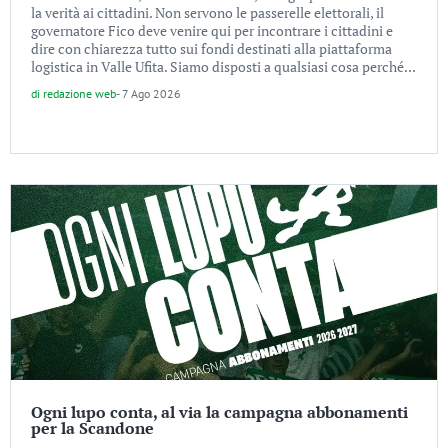
la verità ai cittadini. Non servono le passerelle elettorali, il
governatore Fico deve venire qui per incontrare i cittadini e
dire con chiarezza tutto sui fondi destinati alla piattaforma
logistica in Valle Ufita. Siamo disposti a qualsiasi cosa perché...
di
redazione web
-
7 Ago 2026
Ogni lupo conta, al via la campagna abbonamenti
per la Scandone