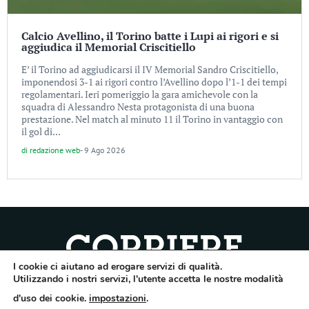
Calcio Avellino, il Torino batte i Lupi ai rigori e si
aggiudica il Memorial Criscitiello
E’ il Torino ad aggiudicarsi il IV Memorial Sandro Criscitiello,
imponendosi 3-1 ai rigori contro l’Avellino dopo l’1-1 dei tempi
regolamentari. Ieri pomeriggio la gara amichevole con la
squadra di Alessandro Nesta protagonista di una buona
prestazione. Nel match al minuto 11 il Torino in vantaggio con
il gol di...
di
redazione web
-
9 Ago 2026
I cookie ci aiutano ad erogare servizi di qualità.
Utilizzando i nostri servizi, l'utente accetta le nostre modalità
Quotidiano dell’Irpinia, a diffusione regionale. Reg. Trib. di Avellino n.7/12 del
10/9/2012. Iscritto nel Registro Operatori di Comunicazione al n.7671
d'uso dei cookie.
impostazioni
.
Direttore responsabile Gianni Festa – Corriere srl – Via Annarumma 39/A 83100