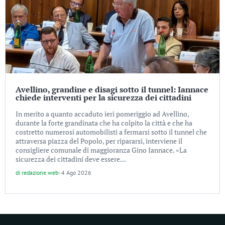
Avellino, grandine e disagi sotto il tunnel: Iannace
chiede interventi per la sicurezza dei cittadini
In merito a quanto accaduto ieri pomeriggio ad Avellino,
durante la forte grandinata che ha colpito la città e che ha
costretto numerosi automobilisti a fermarsi sotto il tunnel che
attraversa piazza del Popolo, per ripararsi, interviene il
consigliere comunale di maggioranza Gino Iannace. «La
sicurezza dei cittadini deve essere...
di
redazione web
-
4 Ago 2026