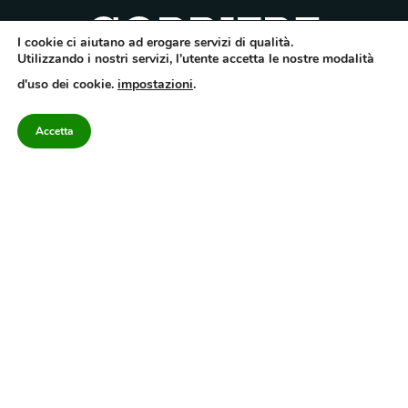
I cookie ci aiutano ad erogare servizi di qualità.
Utilizzando i nostri servizi, l'utente accetta le nostre modalità
Quotidiano dell’Irpinia, a diffusione regionale. Reg. Trib. di Avellino n.7/12 del
d'uso dei cookie.
impostazioni
.
10/9/2012. Iscritto nel Registro Operatori di Comunicazione al n.7671
Direttore responsabile Gianni Festa – Corriere srl – Via Annarumma 39/A 83100
Avellino – Cap.Soc. 20.000 € – REA 187346 – PI/CF. Reg. naz. stampa 10218/99
Accetta
Categorie
Approfondimenti
Contattaci
redazione@corriereirp
Campania
L’editoriale
0825 55 79 03
Politica
VivIrpinia
Economia
Enogastronomia
Cronaca
Salute e Benessere
Irpinia
Confidenziale
Cultura
Annuario 2026
Sport
Attualità