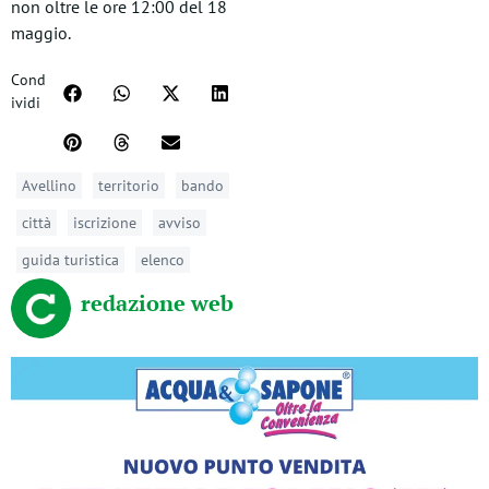
non oltre le ore 12:00 del 18
maggio.
Cond
ividi
Avellino
territorio
bando
città
iscrizione
avviso
guida turistica
elenco
redazione web