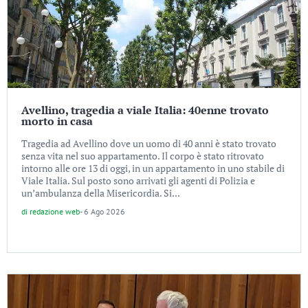
Avellino, tragedia a viale Italia: 40enne trovato
morto in casa
Tragedia ad Avellino dove un uomo di 40 anni è stato trovato
senza vita nel suo appartamento. Il corpo è stato ritrovato
intorno alle ore 13 di oggi, in un appartamento in uno stabile di
Viale Italia. Sul posto sono arrivati gli agenti di Polizia e
un’ambulanza della Misericordia. Si...
di
redazione web
-
6 Ago 2026