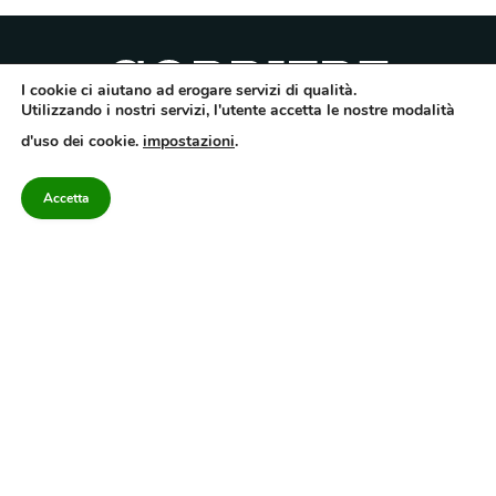
I cookie ci aiutano ad erogare servizi di qualità.
Utilizzando i nostri servizi, l'utente accetta le nostre modalità
Quotidiano dell’Irpinia, a diffusione regionale. Reg. Trib. di Avellino n.7/12 del
d'uso dei cookie.
impostazioni
.
10/9/2012. Iscritto nel Registro Operatori di Comunicazione al n.7671
Direttore responsabile Gianni Festa – Corriere srl – Via Annarumma 39/A 83100
Avellino – Cap.Soc. 20.000 € – REA 187346 – PI/CF. Reg. naz. stampa 10218/99
Accetta
Categorie
Approfondimenti
Contattaci
redazione@corriereirp
Campania
L’editoriale
0825 55 79 03
Politica
VivIrpinia
Economia
Enogastronomia
Cronaca
Salute e Benessere
Irpinia
Confidenziale
Cultura
Annuario 2026
Sport