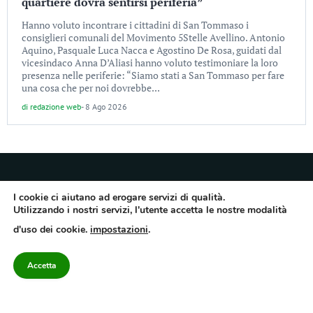
quartiere dovrà sentirsi periferia”
Hanno voluto incontrare i cittadini di San Tommaso i
consiglieri comunali del Movimento 5Stelle Avellino. Antonio
Aquino, Pasquale Luca Nacca e Agostino De Rosa, guidati dal
vicesindaco Anna D’Aliasi hanno voluto testimoniare la loro
presenza nelle periferie: “Siamo stati a San Tommaso per fare
una cosa che per noi dovrebbe...
di
redazione web
-
8 Ago 2026
I cookie ci aiutano ad erogare servizi di qualità.
Utilizzando i nostri servizi, l'utente accetta le nostre modalità
Quotidiano dell’Irpinia, a diffusione regionale. Reg. Trib. di Avellino n.7/12 del
d'uso dei cookie.
impostazioni
.
10/9/2012. Iscritto nel Registro Operatori di Comunicazione al n.7671
Direttore responsabile Gianni Festa – Corriere srl – Via Annarumma 39/A 83100
Avellino – Cap.Soc. 20.000 € – REA 187346 – PI/CF. Reg. naz. stampa 10218/99
Accetta
Categorie
Approfondimenti
Contattaci
redazione@corriereirp
Campania
L’editoriale