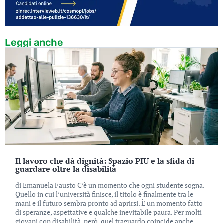
Leggi anche
Il lavoro che dà dignità: Spazio PIU e la sfida di
guardare oltre la disabilità
di Emanuela Fausto C’è un momento che ogni studente sogna.
Quello in cui l’università finisce, il titolo è finalmente tra le
mani e il futuro sembra pronto ad aprirsi. È un momento fatto
di speranze, aspettative e qualche inevitabile paura. Per molti
giovani con disabilità, però, quel traguardo coincide anche...