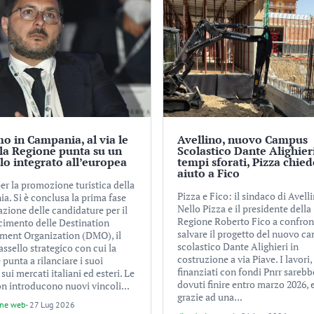
o in Campania, al via le
Avellino, nuovo Campus
la Regione punta su un
Scolastico Dante Alighier
o integrato all’europea
tempi sforati, Pizza chied
aiuto a Fico
er la promozione turistica della
Pizza e Fico: il sindaco di Avell
a. Si è conclusa la prima fase
Nello Pizza e il presidente della
azione delle candidature per il
Regione Roberto Fico a confron
cimento delle Destination
salvare il progetto del nuovo c
ent Organization (DMO), il
scolastico Dante Alighieri in
ssello strategico con cui la
costruzione a via Piave. I lavori,
punta a rilanciare i suoi
finanziati con fondi Pnrr sarebb
i sui mercati italiani ed esteri. Le
dovuti finire entro marzo 2026, e
 introducono nuovi vincoli...
grazie ad una...
one web
-
27 Lug 2026