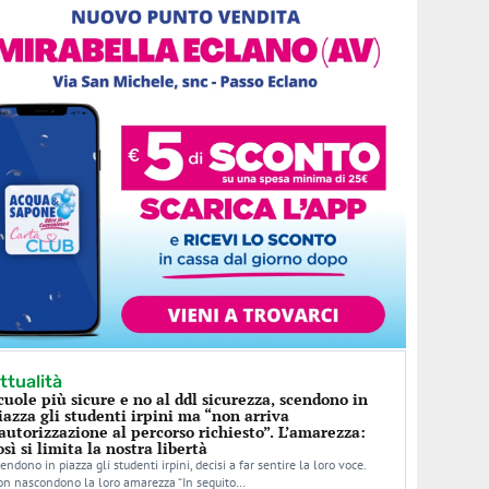
ttualità
cuole più sicure e no al ddl sicurezza, scendono in
iazza gli studenti irpini ma “non arriva
’autorizzazione al percorso richiesto”. L’amarezza:
osì si limita la nostra libertà
endono in piazza gli studenti irpini, decisi a far sentire la loro voce.
n nascondono la loro amarezza “In seguito…