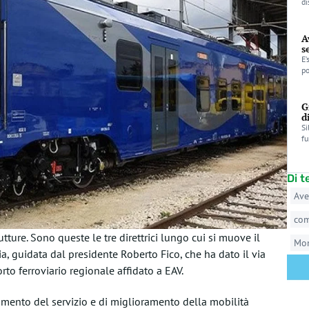
di
A
s
E’
po
G
d
Si
fu
Di 
Ave
co
utture. Sono queste le tre direttrici lungo cui si muove il
Mo
a, guidata dal presidente
Roberto Fico
, che ha dato il via
porto ferroviario regionale affidato a EAV.
iamento del servizio e di miglioramento della mobilità