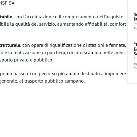
NSFISA
.
S
tabile
, con l’accelerazione e il completamento dell’acquisto
l
sibile la qualità del servizio, aumentando affidabilità, comfort
Mo
Pr
“
trutturale
, con opere di riqualificazione di stazioni e fermate,
f
ri e la realizzazione di parcheggi di interscambio nelle aree
S
Fr
asporto privato e pubblico.
sg
Mo
il primo passo di un percorso più ampio destinato a imprimere
 generale, al trasporto pubblico campano.