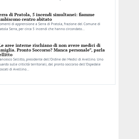
erra di Pratola, 5 incendi simultanei: fiamme
ambiscono centro abitato
menti di apprensione a Serra di Pratola, frazione del Comune di
atola Serra, per circa 5 incendi che hanno circondato…
Le aree interne rischiano di non avere medici di
amiglia. Pronto Soccorso? Manca personale”, parla
ellitto
ancesco Sellitto, presidente dell’Ordine dei Medici di Avellino. Uno
uardo sulle criticità territoriali, dal pronto soccorso dell’Ospedale
scati di Avellino…