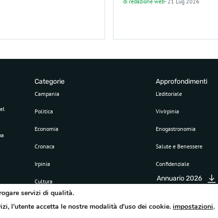
di
redazione web
-
21 Lug 2026
Categorie
Approfondimenti
Campania
L’editoriale
el
Politica
VivIrpinia
Economia
Enogastronomia
pa
Cronaca
Salute e Benessere
Irpinia
Confidenziale
Annuario 2026
Cultura
rogare servizi di qualità.
Sport
vizi, l'utente accetta le nostre modalità d'uso dei cookie.
impostazioni
.
Attualità