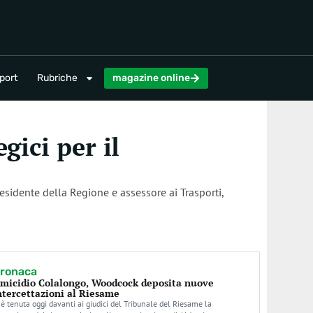
magazine online
port
Rubriche
magazine online
gici per il
esidente della Regione e assessore ai Trasporti,
ronaca
micidio Colalongo, Woodcock deposita nuove
ntercettazioni al Riesame
 è tenuta oggi davanti ai giudici del Tribunale del Riesame la