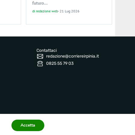
futuro...
di
redazione web
-
21 Lug 2026
Contattaci
redazione@corriereirpinia.it
0825 55 79 03
Accetta