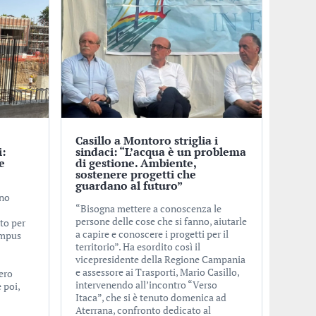
Casillo a Montoro striglia i
i:
sindaci: “L’acqua è un problema
e
di gestione. Ambiente,
sostenere progetti che
guardano al futuro”
ino
“Bisogna mettere a conoscenza le
persone delle cose che si fanno, aiutarle
to per
a capire e conoscere i progetti per il
ampus
territorio”. Ha esordito così il
vicepresidente della Regione Campania
e assessore ai Trasporti, Mario Casillo,
ero
intervenendo all’incontro “Verso
 poi,
Itaca”, che si è tenuto domenica ad
Aterrana, confronto dedicato al