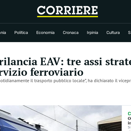
conomia
Cronaca
Irpinia
Cultura
Sport
Rubriche
nia
Politica
Economia
Cronaca
Irpinia
Cultura
S
ilancia EAV: tre assi strate
vizio ferroviario
otidianamente il trasporto pubblico locale”, ha dichiarato il vicepr
C
O
i
Si