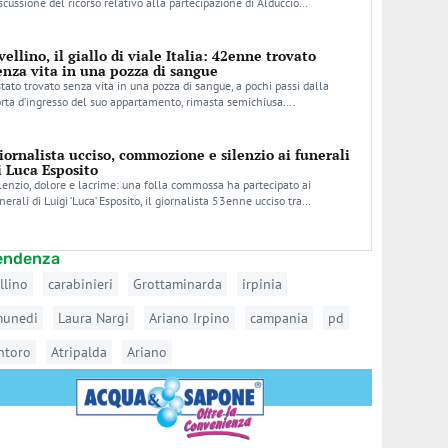
scussione del ricorso relativo alla partecipazione di Alduccio…
vellino, il giallo di viale Italia: 42enne trovato
enza vita in una pozza di sangue
stato trovato senza vita in una pozza di sangue, a pochi passi dalla
rta d’ingresso del suo appartamento, rimasta semichiusa….
iornalista ucciso, commozione e silenzio ai funerali
i Luca Esposito
lenzio, dolore e lacrime: una folla commossa ha partecipato ai
nerali di Luigi ‘Luca’ Esposito, il giornalista 53enne ucciso tra…
tendenza
llino
carabinieri
Grottaminarda
irpinia
munedi
Laura Nargi
Ariano Irpino
campania
pd
ntoro
Atripalda
Ariano