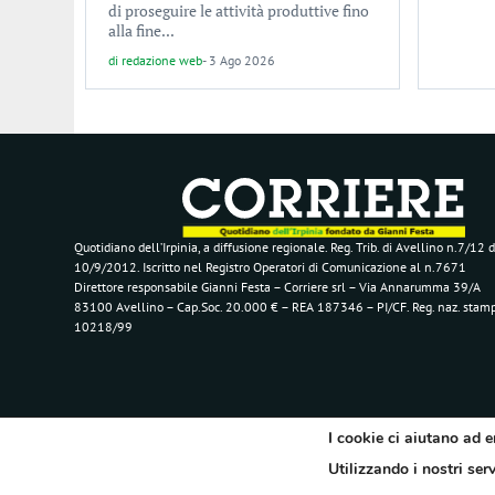
di proseguire le attività produttive fino
alla fine...
di
redazione web
-
3 Ago 2026
Quotidiano dell’Irpinia, a diffusione regionale. Reg. Trib. di Avellino n.7/12 d
10/9/2012. Iscritto nel Registro Operatori di Comunicazione al n.7671
Direttore responsabile Gianni Festa – Corriere srl – Via Annarumma 39/A
83100 Avellino – Cap.Soc. 20.000 € – REA 187346 – PI/CF. Reg. naz. stam
10218/99
I cookie ci aiutano ad e
Utilizzando i nostri ser