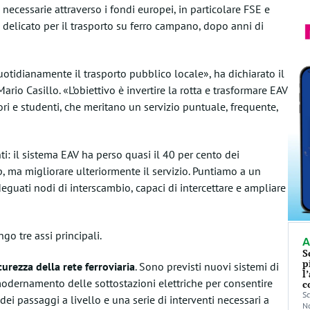
ecessarie attraverso i fondi europei, in particolare FSE e
delicato per il trasporto su ferro campano, dopo anni di
otidianamente il trasporto pubblico locale», ha dichiarato il
Mario Casillo
. «L’obiettivo è invertire la rotta e trasformare EAV
tori e studenti, che meritano un servizio puntuale, frequente,
i: il sistema EAV ha perso quasi il 40 per cento dei
 ma migliorare ulteriormente il servizio. Puntiamo a un
eguati nodi di interscambio, capaci di intercettare e ampliare
go tre assi principali.
A
S
p
urezza della rete ferroviaria
. Sono previsti nuovi sistemi di
l
modernamento delle sottostazioni elettriche per consentire
c
Sc
 dei passaggi a livello e una serie di interventi necessari a
No