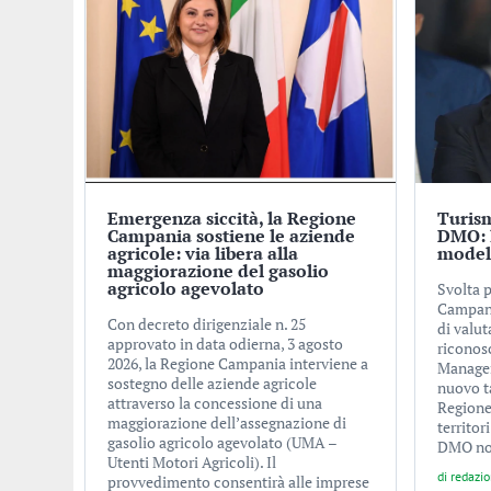
Emergenza siccità, la Regione
Turism
Campania sostiene le aziende
DMO: 
agricole: via libera alla
modell
maggiorazione del gasolio
agricolo agevolato
Svolta p
Campani
Con decreto dirigenziale n. 25
di valut
approvato in data odierna, 3 agosto
riconos
2026, la Regione Campania interviene a
Managem
sostegno delle aziende agricole
nuovo ta
attraverso la concessione di una
Regione 
maggiorazione dell’assegnazione di
territor
gasolio agricolo agevolato (UMA –
DMO non
Utenti Motori Agricoli). Il
di
redazi
provvedimento consentirà alle imprese