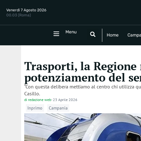
Venerdì 7 Agosto 2026
00.03 (Roma)
Menu
Menu
Home
Campania
Politica
E
Home
Campa
Trasporti, la Regione r
potenziamento del ser
“Con questa delibera mettiamo al centro chi utilizza qu
Casillo.
di
redazione web
-
23 Aprile 2026
Inprimo
Campania