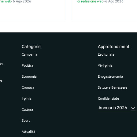
one web
-
6 Ago 2026
di
redazione web
-
6 Ago 2026
Categorie
Approfondimenti
Campania
L’editoriale
el
Politica
VivIrpinia
Economia
Enogastronomia
pa
Cronaca
Salute e Benessere
Irpinia
Confidenziale
Annuario 2026
Cultura
Sport
Attualità