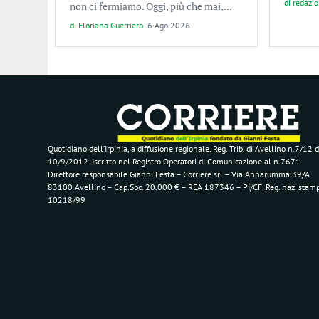
di
redazi
non ci fermiamo. Oggi, più che mai,...
di
Floriana Guerriero
-
6 Ago 2026
Quotidiano dell’Irpinia, a diffusione regionale. Reg. Trib. di Avellino n.7/12 d
10/9/2012. Iscritto nel Registro Operatori di Comunicazione al n.7671
Direttore responsabile Gianni Festa – Corriere srl – Via Annarumma 39/A
83100 Avellino – Cap.Soc. 20.000 € – REA 187346 – PI/CF. Reg. naz. stam
10218/99