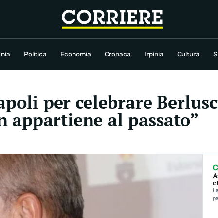
conomia
Cronaca
Irpinia
Cultura
Sport
Rubriche
nia
Politica
Economia
Cronaca
Irpinia
Cultura
S
apoli per celebrare Berlus
 appartiene al passato”
C
A
c
La
pa