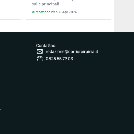
sulle principali...
di
redazione web
-
6 Ago 2026
Contattaci
redazione@corriereirpinia.it
0825 55 79 03