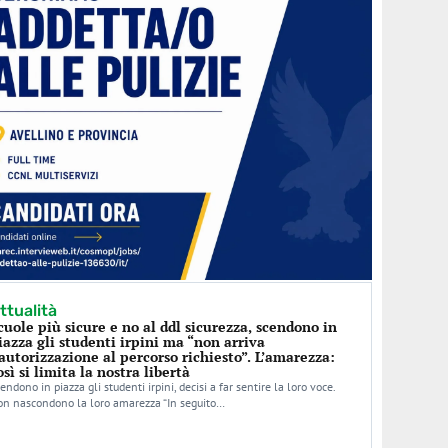
ttualità
cuole più sicure e no al ddl sicurezza, scendono in
iazza gli studenti irpini ma “non arriva
’autorizzazione al percorso richiesto”. L’amarezza:
osì si limita la nostra libertà
endono in piazza gli studenti irpini, decisi a far sentire la loro voce.
n nascondono la loro amarezza “In seguito…