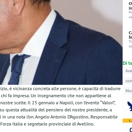
O
i
Pr
ne
C
f
Tr
co
Di 
Ave
co
izio, è vicinanza concreta alle persone, è capacità di tradurre
Mo
 per chi fa impresa. Un insegnamento che non appartiene al
ostre scelte. Il 23 gennaio a Napoli, con l’evento “Valori”,
 su questa attualità del pensiero del nostro presidente, a
ì in una nota l’on. Angelo Antonio D’Agostino, Responsabile
rza Italia e segretario provinciale di Avellino.