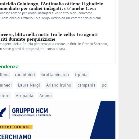
micidio Colalongo, l’Antimafia ottiene il giudizio
mmediato per undici indagati: c’e’ anche Cava
ocesso lampo per undici indagati a vario titolo del concorso
ll’omicidio di Ottavio Colalongo, ucciso da un commando di sicari…
arcere, blitz nella notte tra le celle: tre agenti
eriti durante perquisizione
e agenti della Polizia penitenziaria contusi e finiti in Pronto Soccorso,
n sette giorni di prognosi, nel corso di una…
tendenza
llino
carabinieri
Grottaminarda
irpinia
munedi
Laura Nargi
Ariano Irpino
campania
pd
ntoro
Atripalda
Ariano