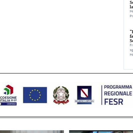
S
l
Mo
Pr
“
f
S
Fr
sg
Mo