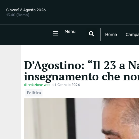
Giovedì 6 Agosto 2026
13.40 (Roma)
Menu
Menu
Home
Campania
Politica
E
Home
Campa
D’Agostino: “Il 23 a N
insegnamento che non
di
redazione web
-
11 Gennaio 2026
Politica