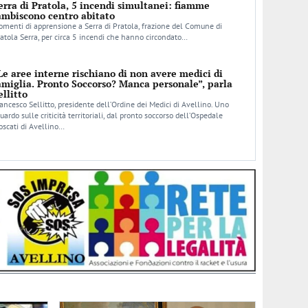
erra di Pratola, 5 incendi simultanei: fiamme
ambiscono centro abitato
menti di apprensione a Serra di Pratola, frazione del Comune di
atola Serra, per circa 5 incendi che hanno circondato…
Le aree interne rischiano di non avere medici di
amiglia. Pronto Soccorso? Manca personale”, parla
ellitto
ancesco Sellitto, presidente dell’Ordine dei Medici di Avellino. Uno
uardo sulle criticità territoriali, dal pronto soccorso dell’Ospedale
scati di Avellino…