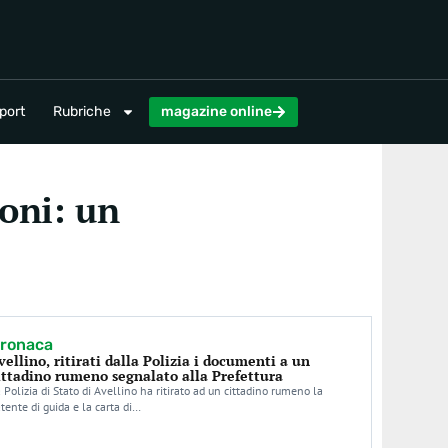
magazine online
port
Rubriche
magazine online
coni: un
ronaca
vellino, ritirati dalla Polizia i documenti a un
ittadino rumeno segnalato alla Prefettura
 Polizia di Stato di Avellino ha ritirato ad un cittadino rumeno la
tente di guida e la carta di…