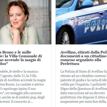
 Bruno e le mille
Avellino, ritirati dalla Pol
e: la Villa Comunale di
documenti a un cittadino
no accende la magia di
rumeno segnalato alla
idos”
Prefettura
ndele, le stelle e la musica:
La Polizia di Stato di Avellino h
7 agosto, dalle 21, la Villa
ritirato ad un cittadino rumeno 
e di Avellino accende la magia
patente di guida e la carta di ide
ina Bruno. La cantate e attrice
valida per l’espatrio. I poliziotti
l capoluogo irpino il suo
Digos della Questura di Avellin
os”, un omaggio alla canzone
dato esecuzione ad un decreto
, anche se di ambito pop, degli
prefettizio che dispone il ritiro e
ecenni. Il concerto si...
sospensione per mesi due della.