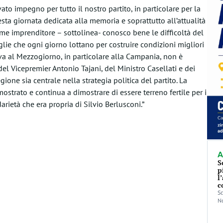
to impegno per tutto il nostro partito, in particolare per la
esta giornata dedicata alla memoria e soprattutto all’attualità
me imprenditore – sottolinea- conosco bene le difficoltà del
lie che ogni giorno lottano per costruire condizioni migliori
serva al Mezzogiorno, in particolare alla Campania, non è
l Vicepremier Antonio Tajani, del Ministro Casellati e dei
one sia centrale nella strategia politica del partito. La
ostrato e continua a dimostrare di essere terreno fertile per i
darietà che era propria di Silvio Berlusconi.”
A
S
p
l
c
Sc
No