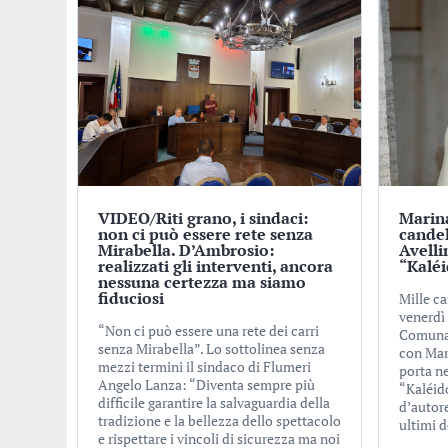
VIDEO/Riti grano, i sindaci:
Marina
non ci può essere rete senza
candel
Mirabella. D’Ambrosio:
Avelli
realizzati gli interventi, ancora
“Kalé
nessuna certezza ma siamo
fiduciosi
Mille ca
venerdì 
“Non ci può essere una rete dei carri
Comunal
senza Mirabella”. Lo sottolinea senza
con Mar
mezzi termini il sindaco di Flumeri
porta ne
Angelo Lanza: “Diventa sempre più
“Kaléid
difficile garantire la salvaguardia della
d’autore
tradizione e la bellezza dello spettacolo
ultimi d
e rispettare i vincoli di sicurezza ma noi