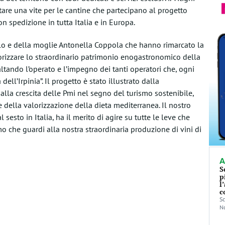
tare una vite per le cantine che partecipano al progetto
n spedizione in tutta Italia e in Europa.
Bello e della moglie Antonella Coppola che hanno rimarcato la
valorizzare lo straordinario patrimonio enogastronomico della
altando l’operato e l’impegno dei tanti operatori che, ogni
ll’Irpinia”. Il progetto è stato illustrato dalla
 alla crescita delle Pmi nel segno del turismo sostenibile,
e della valorizzazione della dieta mediterranea. Il nostro
sesto in Italia, ha il merito di agire su tutte le leve che
o che guardi alla nostra straordinaria produzione di vini di
A
S
p
l
c
Sc
No