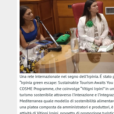
Una rete internazionale nel segno dell’Irpinia. É stato 
“Irpinia green escape: Sustainable Tourism Awaits You 
COSME Programme, che coinvolge “Vitigni Irpini” in u
turismo sostenibile attraverso l’interazione e l’integr
Mediterranea quale modello di sostenibilità alimentare
una platea composta da amministratori e produttori, è s
attività di Vitigni Irpini, progetto di promozione turistic