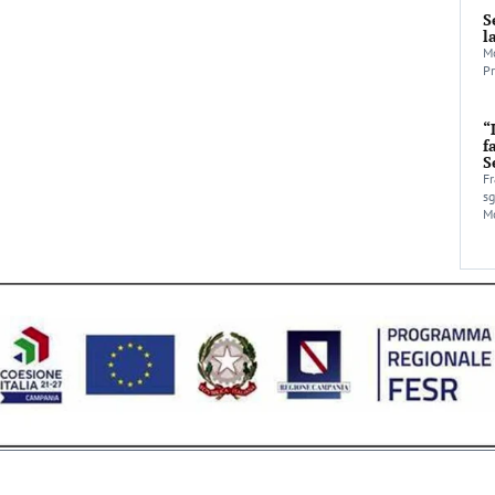
S
l
Mo
Pr
“
f
S
Fr
sg
Mo