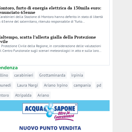
ontoro, furto di energia elettrica da 130mila euro:
enunciato 65enne
Carabinieri della Stazione di Montoro hanno deferito in stato di libertà
 65enne del salernitano, ritenuto responsabile di “furto…
altempo, scatta l’allerta gialla della Protezione
ivile
 Protezione Civile della Regione, in considerazione delle valutazioni
l Centro Funzionale sugli scenari meteorologici in atto e sulla loro…
tendenza
llino
carabinieri
Grottaminarda
irpinia
munedi
Laura Nargi
Ariano Irpino
campania
pd
ntoro
Atripalda
Ariano