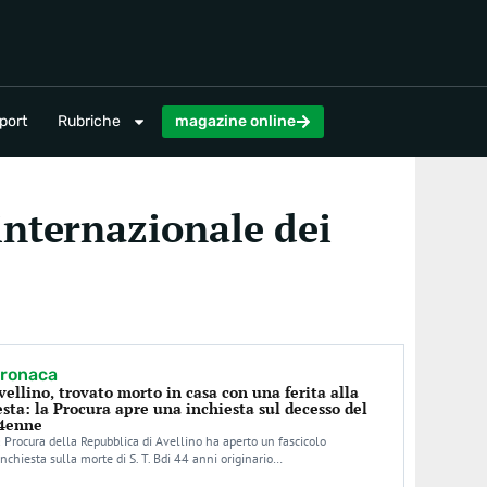
magazine online
port
Rubriche
magazine online
internazionale dei
ronaca
vellino, trovato morto in casa con una ferita alla
esta: la Procura apre una inchiesta sul decesso del
4enne
 Procura della Repubblica di Avellino ha aperto un fascicolo
inchiesta sulla morte di S. T. Bdi 44 anni originario…