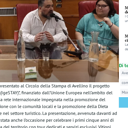
M
d
I 
un
M
c
La
de
Di 
Ave
co
presentato al Circolo della Stampa di Avellino il progetto
(IgeSTAY)”, finanziato dall’Unione Europea nell’ambito del
Mo
na rete internazionale impegnata nella promozione del
azione con le comunità locali e la promozione della Dieta
 nel settore turistico. La presentazione, avvenuta davanti ad
tata anche l’occasione per celebrare i primi cinque anni di
a del territorio con tour dedicati e servizi esclusivi. Vitigni