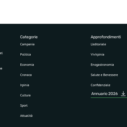
Categorie
Approfondimenti
Campania
L’editoriale
el
Politica
VivIrpinia
Economia
Enogastronomia
pa
Cronaca
Salute e Benessere
Irpinia
Confidenziale
Annuario 2026
Cultura
Sport
Attualità