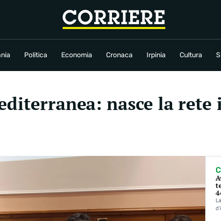
conomia
Cronaca
Irpinia
Cultura
Sport
Rubriche
nia
Politica
Economia
Cronaca
Irpinia
Cultura
S
diterranea: nasce la rete 
C
A
t
4
La
d’