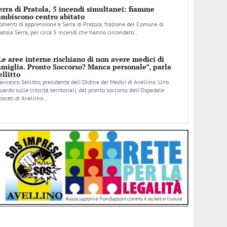
erra di Pratola, 5 incendi simultanei: fiamme
ambiscono centro abitato
menti di apprensione a Serra di Pratola, frazione del Comune di
atola Serra, per circa 5 incendi che hanno circondato…
Le aree interne rischiano di non avere medici di
amiglia. Pronto Soccorso? Manca personale”, parla
ellitto
ancesco Sellitto, presidente dell’Ordine dei Medici di Avellino. Uno
uardo sulle criticità territoriali, dal pronto soccorso dell’Ospedale
scati di Avellino…