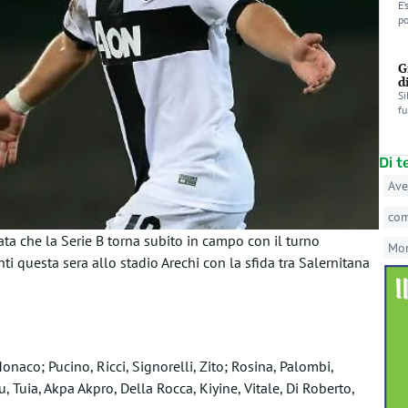
E’
po
G
d
Si
fu
Di 
Ave
co
ta che la Serie B torna subito in campo con il turno
Mo
ti questa sera allo stadio Arechi con la sfida tra Salernitana
aco; Pucino, Ricci, Signorelli, Zito; Rosina, Palombi,
 Tuia, Akpa Akpro, Della Rocca, Kiyine, Vitale, Di Roberto,