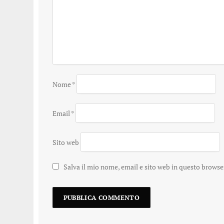
Nome
*
Email
*
Sito web
Salva il mio nome, email e sito web in questo brows