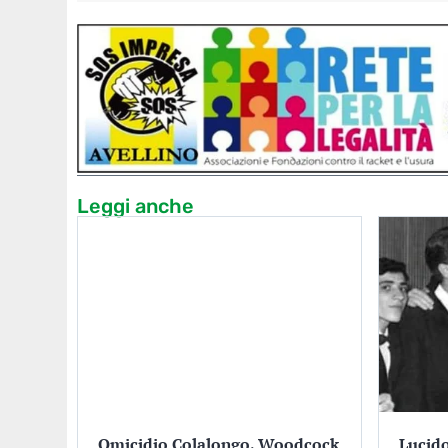
Leggi anche
Omicidio Colalongo, Woodcock
Lucido