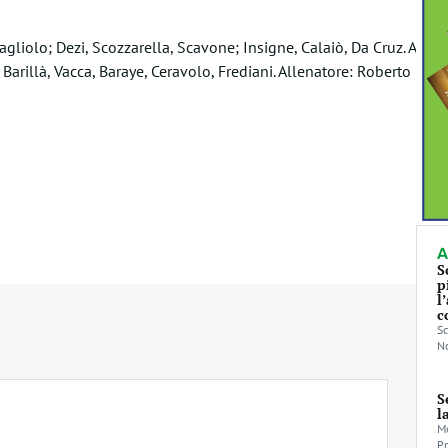
agliolo; Dezi, Scozzarella, Scavone; Insigne, Calaiò, Da Cruz. A
, Barillà, Vacca, Baraye, Ceravolo, Frediani. Allenatore: Roberto
A
S
p
l
c
Sc
No
S
l
Mo
Pr