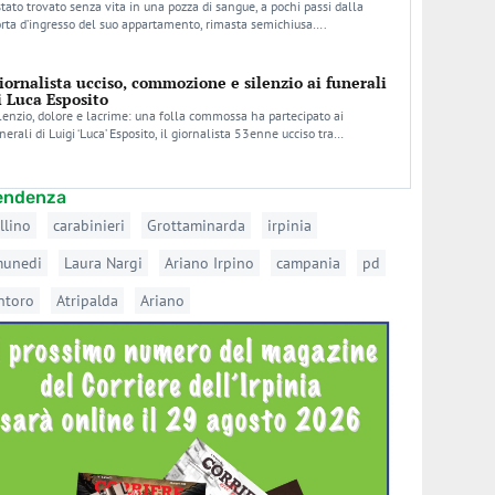
stato trovato senza vita in una pozza di sangue, a pochi passi dalla
rta d’ingresso del suo appartamento, rimasta semichiusa….
iornalista ucciso, commozione e silenzio ai funerali
i Luca Esposito
lenzio, dolore e lacrime: una folla commossa ha partecipato ai
nerali di Luigi ‘Luca’ Esposito, il giornalista 53enne ucciso tra…
tendenza
llino
carabinieri
Grottaminarda
irpinia
munedi
Laura Nargi
Ariano Irpino
campania
pd
ntoro
Atripalda
Ariano