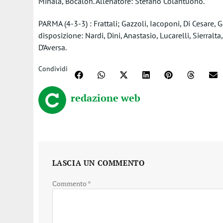
Minala, Bocalon. Allenatore: Stefano Colantuono.
PARMA (4-3-3) : Frattali; Gazzoli, Iacoponi, Di Cesare, G
disposizione: Nardi, Dini, Anastasio, Lucarelli, Sierralta
D’Aversa.
Condividi
redazione web
LASCIA UN COMMENTO
Commento
*