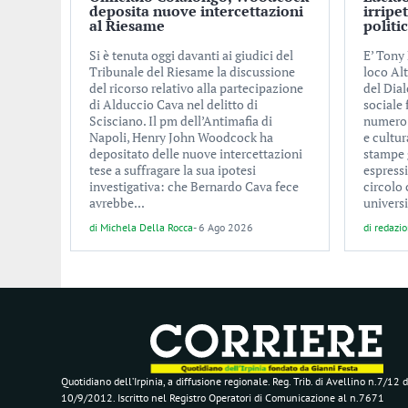
deposita nuove intercettazioni
irripe
al Riesame
politi
Si è tenuta oggi davanti ai giudici del
E’ Tony 
Tribunale del Riesame la discussione
loco Alt
del ricorso relativo alla partecipazione
del Dial
di Alduccio Cava nel delitto di
sociale
Scisciano. Il pm dell’Antimafia di
numero d
Napoli, Henry John Woodcock ha
e cultur
depositato delle nuove intercettazioni
stampe 
tese a suffragare la sua ipotesi
espress
investigativa: che Bernardo Cava fece
circolo 
avrebbe...
universi
di
Michela Della Rocca
-
6 Ago 2026
di
redazi
Quotidiano dell’Irpinia, a diffusione regionale. Reg. Trib. di Avellino n.7/12 d
10/9/2012. Iscritto nel Registro Operatori di Comunicazione al n.7671