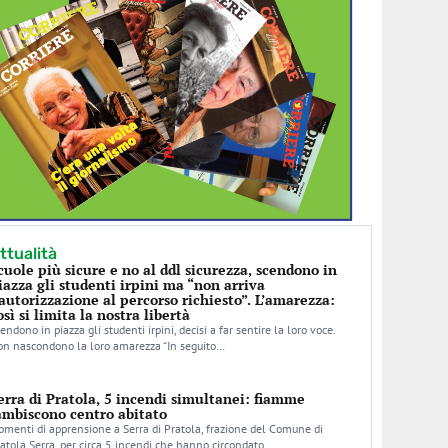
ttualità
cuole più sicure e no al ddl sicurezza, scendono in
iazza gli studenti irpini ma “non arriva
’autorizzazione al percorso richiesto”. L’amarezza:
osì si limita la nostra libertà
endono in piazza gli studenti irpini, decisi a far sentire la loro voce.
n nascondono la loro amarezza “In seguito…
erra di Pratola, 5 incendi simultanei: fiamme
ambiscono centro abitato
menti di apprensione a Serra di Pratola, frazione del Comune di
atola Serra, per circa 5 incendi che hanno circondato…