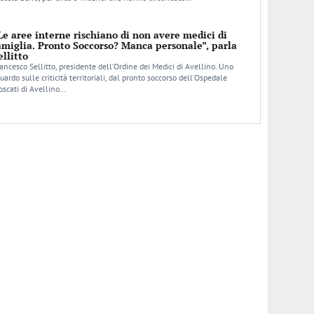
Le aree interne rischiano di non avere medici di
amiglia. Pronto Soccorso? Manca personale”, parla
ellitto
ancesco Sellitto, presidente dell’Ordine dei Medici di Avellino. Uno
uardo sulle criticità territoriali, dal pronto soccorso dell’Ospedale
scati di Avellino…