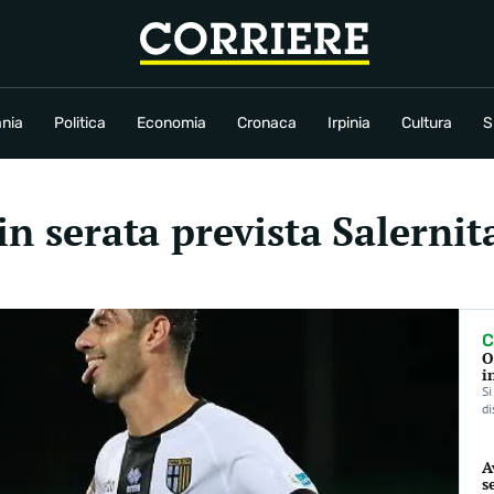
conomia
Cronaca
Irpinia
Cultura
Sport
Rubriche
nia
Politica
Economia
Cronaca
Irpinia
Cultura
S
 in serata prevista Salerni
C
O
i
Si
di
A
s