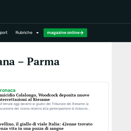
magazine online
port
Rubriche
magazine online
tana – Parma
ronaca
micidio Colalongo, Woodcock deposita nuove
ntercettazioni al Riesame
 è tenuta oggi davanti ai giudici del Tribunale del Riesame la
scussione del ricorso relativo alla partecipazione di Alduccio…
vellino, il giallo di viale Italia: 42enne trovato
enza vita in una pozza di sangue