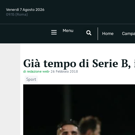
Venerdì 7 Agosto 2026
09.15 (Roma)
Menu
Menu
Home
Campania
Politica
E
Home
Campa
Già tempo di Serie B,
di
redazione web
-
26 Febbraio 2018
Sport