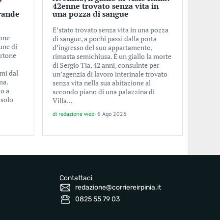
o
42enne trovato senza vita in
rande
una pozza di sangue
E’stato trovato senza vita in una pozza
ione
di sangue, a pochi passi dalla porta
une di
d’ingresso del suo appartamento,
ertone
rimasta semichiusa. È un giallo la morte
di Sergio Tia, 42 anni, consulnte per
imi dal
un’agenzia di lavoro interinale trovato
ma.
senza vita nella sua abitazione al
lo a
secondo piano di una palazzina di
 solo
Villa...
di
redazione web
-
6 Ago 2026
Contattaci
redazione@corriereirpinia.it
0825 55 79 03