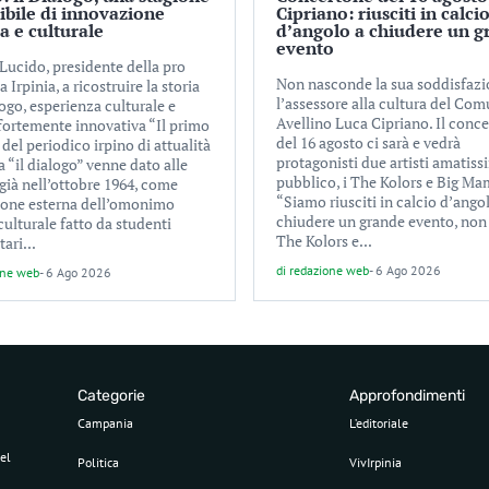
tibile di innovazione
Cipriano: riusciti in calci
ca e culturale
d’angolo a chiudere un g
evento
Lucido, presidente della pro
Non nasconde la sua soddisfaz
a Irpinia, a ricostruire la storia
l’assessore alla cultura del Com
ogo, esperienza culturale e
Avellino Luca Cipriano. Il conc
 fortemente innovativa “Il primo
del 16 agosto ci sarà e vedrà
el periodico irpino di attualità
protagonisti due artisti amatiss
a “il dialogo” venne dato alle
pubblico, i The Kolors e Big Ma
già nell’ottobre 1964, come
“Siamo riusciti in calcio d’ango
ione esterna dell’omonimo
chiudere un grande evento, non
culturale fatto da studenti
The Kolors e...
tari...
di
redazione web
-
6 Ago 2026
one web
-
6 Ago 2026
Categorie
Approfondimenti
Campania
L’editoriale
el
Politica
VivIrpinia