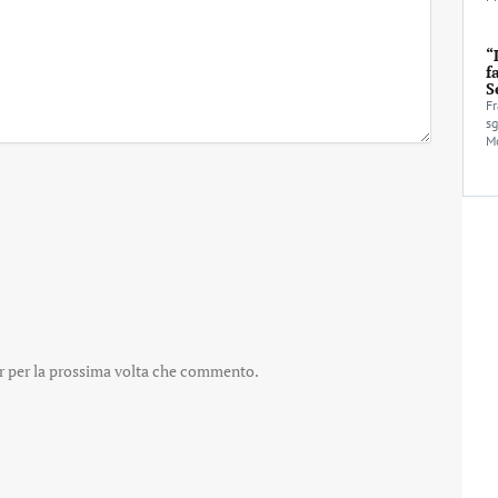
“
f
S
Fr
sg
Mo
er per la prossima volta che commento.