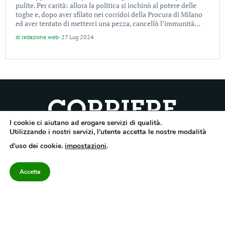
pulite. Per carità: allora la politica si inchinò al potere delle
toghe e, dopo aver sfilato nei corridoi della Procura di Milano
ed aver tentato di metterci una pezza, cancellò l’immunità...
di
redazione web
-
27 Lug 2024
I cookie ci aiutano ad erogare servizi di qualità.
Quotidiano dell’Irpinia, a diffusione regionale. Reg. Trib. di Avellino n.7/12 del
Utilizzando i nostri servizi, l'utente accetta le nostre modalità
10/9/2012. Iscritto nel Registro Operatori di Comunicazione al n.7671
d'uso dei cookie.
impostazioni
.
Direttore responsabile Gianni Festa – Corriere srl – Via Annarumma 39/A 83100
Avellino – Cap.Soc. 20.000 € – REA 187346 – PI/CF. Reg. naz. stampa 10218/99
Accetta
Categorie
Approfondimenti
Contattaci
redazione@corriereirp
Campania
L’editoriale
0825 55 79 03
Politica
VivIrpinia
Economia
Enogastronomia