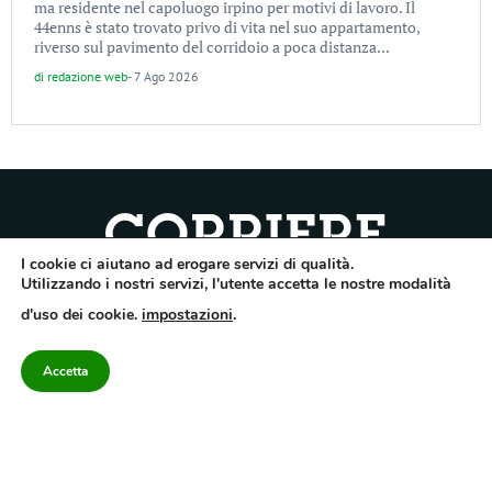
ma residente nel capoluogo irpino per motivi di lavoro. Il
44enns è stato trovato privo di vita nel suo appartamento,
riverso sul pavimento del corridoio a poca distanza...
di
redazione web
-
7 Ago 2026
I cookie ci aiutano ad erogare servizi di qualità.
Quotidiano dell’Irpinia, a diffusione regionale. Reg. Trib. di Avellino n.7/12 del
Utilizzando i nostri servizi, l'utente accetta le nostre modalità
10/9/2012. Iscritto nel Registro Operatori di Comunicazione al n.7671
d'uso dei cookie.
impostazioni
.
Direttore responsabile Gianni Festa – Corriere srl – Via Annarumma 39/A 83100
Avellino – Cap.Soc. 20.000 € – REA 187346 – PI/CF. Reg. naz. stampa 10218/99
Accetta
Categorie
Approfondimenti
Contattaci
redazione@corriereirp
Campania
L’editoriale
0825 55 79 03
Politica
VivIrpinia
Economia
Enogastronomia