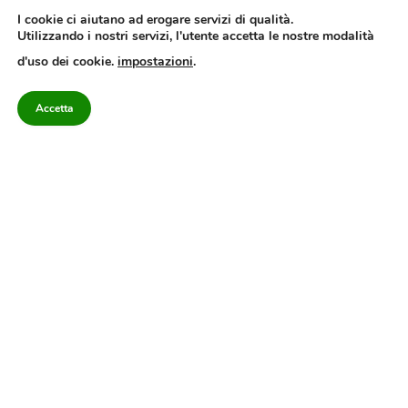
I cookie ci aiutano ad erogare servizi di qualità.
Utilizzando i nostri servizi, l'utente accetta le nostre modalità
Quotidiano dell’Irpinia, a diffusione regionale. Reg. Trib. di Avellino n.7/12 del
d'uso dei cookie.
impostazioni
.
10/9/2012. Iscritto nel Registro Operatori di Comunicazione al n.7671
Direttore responsabile Gianni Festa – Corriere srl – Via Annarumma 39/A 83100
Avellino – Cap.Soc. 20.000 € – REA 187346 – PI/CF. Reg. naz. stampa 10218/99
Accetta
Categorie
Approfondimenti
Contattaci
redazione@corriereirp
Campania
L’editoriale
0825 55 79 03
Politica
VivIrpinia
Economia
Enogastronomia
Cronaca
Salute e Benessere
Irpinia
Confidenziale
Cultura
Annuario 2026
Sport
Attualità