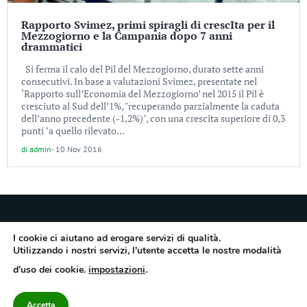
Rapporto Svimez, primi spiragli di crescIta per il
Mezzogiorno e la Campania dopo 7 anni
drammatici
Si ferma il calo del Pil del Mezzogiorno, durato sette anni
consecutivi. In base a valutazioni Svimez, presentate nel
‘Rapporto sull’Economia del Mezzogiorno’ nel 2015 il Pil è
cresciuto al Sud dell’1%, "recuperando parzialmente la caduta
dell’anno precedente (-1,2%)", con una crescita superiore di 0,3
punti "a quello rilevato...
di
admin
-
10 Nov 2016
I cookie ci aiutano ad erogare servizi di qualità.
Utilizzando i nostri servizi, l'utente accetta le nostre modalità
Quotidiano dell’Irpinia, a diffusione regionale. Reg. Trib. di Avellino n.7/12 del
d'uso dei cookie.
impostazioni
.
10/9/2012. Iscritto nel Registro Operatori di Comunicazione al n.7671
Direttore responsabile Gianni Festa – Corriere srl – Via Annarumma 39/A 83100
Avellino – Cap.Soc. 20.000 € – REA 187346 – PI/CF. Reg. naz. stampa 10218/99
Accetta