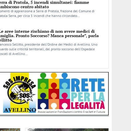
erra di Pratola, 5 incendi simultanei: fiamme
ambiscono centro abitato
menti di apprensione a Serra di Pratola, frazione del Comune di
atola Serra, per circa 5 incendi che hanno circondato…
Le aree interne rischiano di non avere medici di
amiglia. Pronto Soccorso? Manca personale”, parla
ellitto
ancesco Sellitto, presidente dell’Ordine dei Medici di Avellino. Uno
uardo sulle criticità territoriali, dal pronto soccorso dell’Ospedale
scati di Avellino…