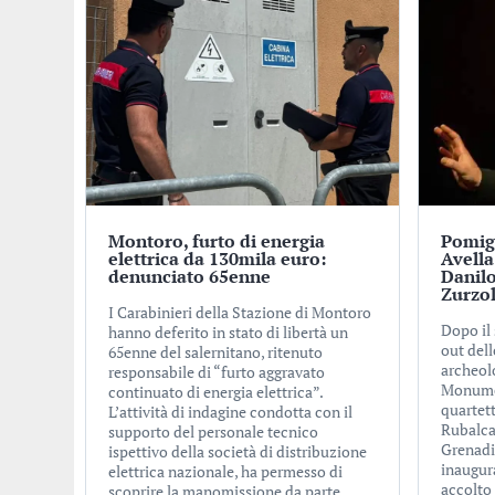
Montoro, furto di energia
Pomigl
elettrica da 130mila euro:
Avella
denunciato 65enne
Danilo
Zurzo
I Carabinieri della Stazione di Montoro
Dopo il
hanno deferito in stato di libertà un
out dell
65enne del salernitano, ritenuto
archeol
responsabile di “furto aggravato
Monumen
continuato di energia elettrica”.
quartet
L’attività di indagine condotta con il
Rubalcab
supporto del personale tecnico
Grenadi
ispettivo della società di distribuzione
inaugur
elettrica nazionale, ha permesso di
accolto
scoprire la manomissione da parte...