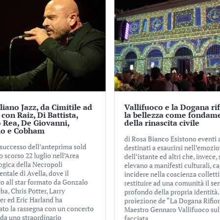
iano Jazz, da Cimitile ad
Vallifuoco e la Dogana rif
 con Raiz, Di Battista,
la bellezza come fondam
 Rea, De Giovanni,
della rinascita civile
lo e Cobham
di Rosa Bianco Esistono eventi a
 successo dell’anteprima sold
destinati a esaurirsi nell’emozi
o scorso 22 luglio nell’Area
dell’istante ed altri che, invece, 
ogica della Necropoli
elevano a manifesti culturali, ca
tale di Avella, dove il
incidere nella coscienza colletti
to all star formato da Gonzalo
restituire ad una comunità il se
a, Chris Potter, Larry
profondo della propria identità.
er ed Eric Harland ha
proiezione de “La Dogana Rifior
ato la rassegna con un concerto
Maestro Gennaro Vallifuoco sul
 da uno straordinario
facciata...