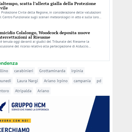
altempo, scatta l’allerta gialla della Protezione
ivile
 Protezione Civile della Regione, in considerazione delle valutazioni
l Centro Funzionale sugli scenari meteorologici in atto e sulla loro…
micidio Colalongo, Woodcock deposita nuove
ntercettazioni al Riesame
 è tenuta oggi davanti ai giudici del Tribunale del Riesame la
scussione del ricorso relativo alla partecipazione di Alduccio…
tendenza
llino
carabinieri
Grottaminarda
irpinia
munedi
Laura Nargi
Ariano Irpino
campania
pd
ntoro
Atripalda
Ariano