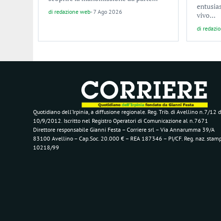
entusia
di
redazione web
-
7 Ago 2026
vivo...
di
redazi
Quotidiano dell’Irpinia, a diffusione regionale. Reg. Trib. di Avellino n.7/12 d
10/9/2012. Iscritto nel Registro Operatori di Comunicazione al n.7671
Direttore responsabile Gianni Festa – Corriere srl – Via Annarumma 39/A
83100 Avellino – Cap.Soc. 20.000 € – REA 187346 – PI/CF. Reg. naz. stam
10218/99