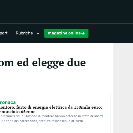
magazine online
port
Rubriche
magazine online
Fiom ed elegge due
ronaca
ontoro, furto di energia elettrica da 130mila euro:
enunciato 65enne
Carabinieri della Stazione di Montoro hanno deferito in stato di libertà
 65enne del salernitano, ritenuto responsabile di “furto…