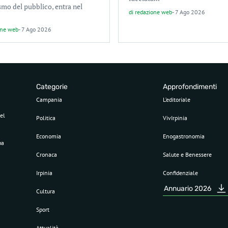
smo del pubblico, entra nel
di
redazione web
-
7 Ago 2026
one web
-
7 Ago 2026
Categorie
Approfondimenti
Campania
L’editoriale
el
Politica
VivIrpinia
Economia
Enogastronomia
pa
Cronaca
Salute e Benessere
Irpinia
Confidenziale
Annuario 2026
Cultura
Sport
Attualità