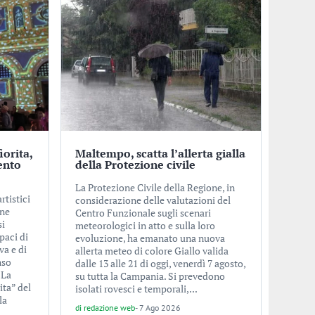
iorita,
Maltempo, scatta l’allerta gialla
ento
della Protezione civile
La Protezione Civile della Regione, in
rtistici
considerazione delle valutazioni del
one
Centro Funzionale sugli scenari
si
meteorologici in atto e sulla loro
paci di
evoluzione, ha emanato una nuova
va e di
allerta meteo di colore Giallo valida
nso
dalle 13 alle 21 di oggi, venerdì 7 agosto,
 La
su tutta la Campania. Si prevedono
ita” del
isolati rovesci e temporali,...
la
di
redazione web
-
7 Ago 2026