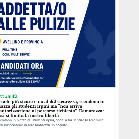
ttualità
cuole più sicure e no al ddl sicurezza, scendono in
iazza gli studenti irpini ma “non arriva
’autorizzazione al percorso richiesto”. L’amarezza:
osì si limita la nostra libertà
endono in piazza gli studenti irpini, decisi a far sentire la loro voce.
n nascondono la loro amarezza “In seguito…