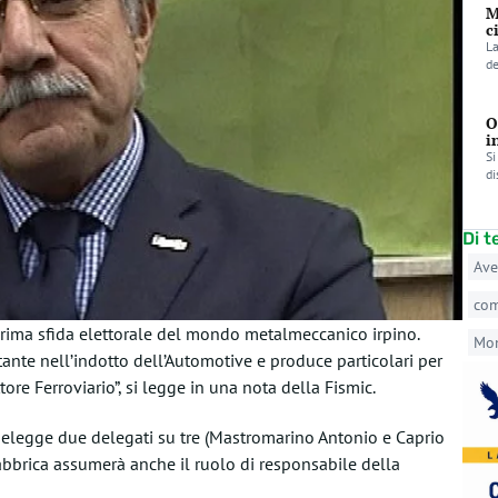
M
c
La
de
O
i
Si
di
Di 
Ave
co
prima sfida elettorale del mondo metalmeccanico irpino.
Mo
tante nell’indotto dell’Automotive e produce particolari per
tore Ferroviario”, si legge in una nota della Fismic.
d elegge due delegati su tre (Mastromarino Antonio e Caprio
abbrica assumerà anche il ruolo di responsabile della