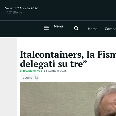
Venerdì 7 Agosto 2026
14.21 (Roma)
Menu
Menu
Home
Campania
Politica
E
Home
Campa
Italcontainers, la Fis
delegati su tre”
di
redazione web
-
14 Gennaio 2026
Economia