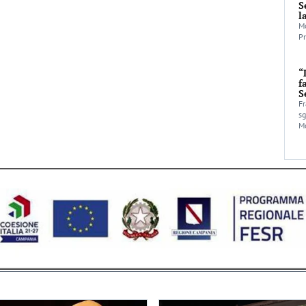
S
l
Mo
Pr
“
f
S
Fr
sg
Mo