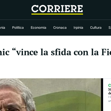
conomia
Cronaca
Irpinia
Cultura
Sport
Rubriche
nia
Politica
Economia
Cronaca
Irpinia
Cultura
S
mic “vince la sfida con la 
C
M
d
I 
un