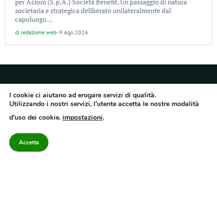
per Azioni (S.p.A.) Società Benefit. Un passaggio di natura
societaria e strategica deliberato unilateralmente dal
capoluogo...
di
redazione web
-
9 Ago 2026
I cookie ci aiutano ad erogare servizi di qualità.
Utilizzando i nostri servizi, l'utente accetta le nostre modalità
Quotidiano dell’Irpinia, a diffusione regionale. Reg. Trib. di Avellino n.7/12 del
d'uso dei cookie.
impostazioni
.
10/9/2012. Iscritto nel Registro Operatori di Comunicazione al n.7671
Direttore responsabile Gianni Festa – Corriere srl – Via Annarumma 39/A 83100
Avellino – Cap.Soc. 20.000 € – REA 187346 – PI/CF. Reg. naz. stampa 10218/99
Accetta
Categorie
Approfondimenti
Contattaci
redazione@corriereirp
Campania
L’editoriale
0825 55 79 03
Politica
VivIrpinia
Economia
Enogastronomia