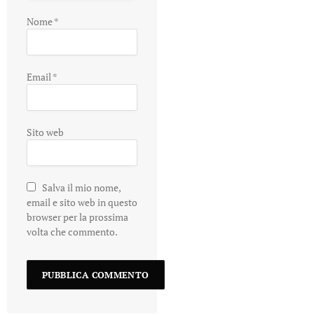
Nome
*
Email
*
Sito web
Salva il mio nome,
email e sito web in questo
browser per la prossima
volta che commento.