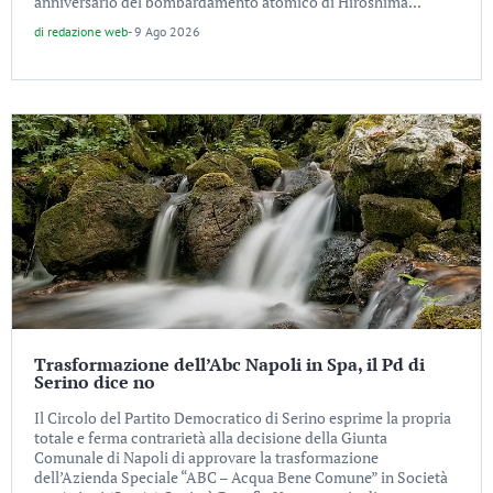
anniversario del bombardamento atomico di Hiroshima...
di
redazione web
-
9 Ago 2026
Trasformazione dell’Abc Napoli in Spa, il Pd di
Serino dice no
Il Circolo del Partito Democratico di Serino esprime la propria
totale e ferma contrarietà alla decisione della Giunta
Comunale di Napoli di approvare la trasformazione
dell’Azienda Speciale “ABC – Acqua Bene Comune” in Società