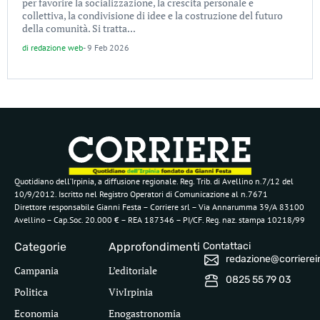
per favorire la socializzazione, la crescita personale e
collettiva, la condivisione di idee e la costruzione del futuro
della comunità. Si tratta...
di
redazione web
-
9 Feb 2026
Quotidiano dell’Irpinia, a diffusione regionale. Reg. Trib. di Avellino n.7/12 del
10/9/2012. Iscritto nel Registro Operatori di Comunicazione al n.7671
Direttore responsabile Gianni Festa – Corriere srl – Via Annarumma 39/A 83100
Avellino – Cap.Soc. 20.000 € – REA 187346 – PI/CF. Reg. naz. stampa 10218/99
Categorie
Approfondimenti
Contattaci
redazione@corriereirp
Campania
L’editoriale
0825 55 79 03
Politica
VivIrpinia
Economia
Enogastronomia